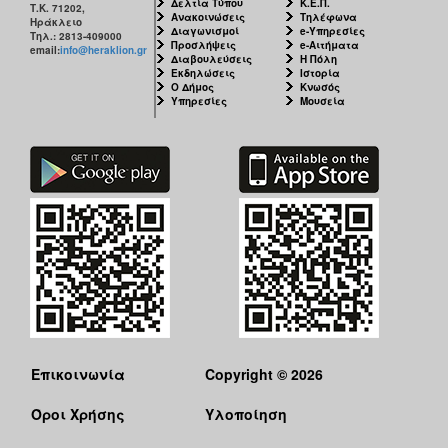
Δελτία Τύπου
Κ.Ε.Π.
Τ.Κ. 71202,
Ανακοινώσεις
Τηλέφωνα
Ηράκλειο
Διαγωνισμοί
e-Υπηρεσίες
Τηλ.: 2813-409000
Προσλήψεις
e-Αιτήματα
email:
info@heraklion.gr
Διαβουλεύσεις
Η Πόλη
Εκδηλώσεις
Ιστορία
Ο Δήμος
Κνωσός
Υπηρεσίες
Μουσεία
Επικοινωνία
Copyright © 2026
Όροι Χρήσης
Υλοποίηση