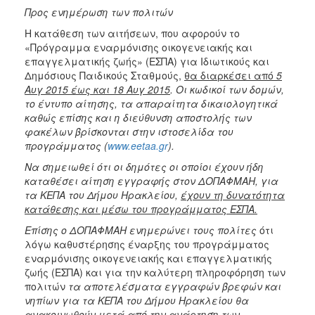
2018
Προς ενημέρωση των πολιτών
2017
Η κατάθεση των αιτήσεων, που αφορούν το
2016
«Πρόγραμμα εναρμόνισης οικογενειακής και
επαγγελματικής ζωής» (ΕΣΠΑ) για Ιδιωτικούς και
2015
Δημόσιους Παιδικούς Σταθμούς,
θα διαρκέσει από
5
2013
Αυγ 2015 έως και 18 Αυγ 2015
. Οι κωδικοί των δομών,
το έντυπο αίτησης, τα απαραίτητα δικαιολογητικά
2012
καθώς επίσης και η διεύθυνση αποστολής των
2011
φακέλων βρίσκονται στην ιστοσελίδα του
προγράμματος (
www
.
eetaa
.
gr
).
2010
Να σημειωθεί ότι οι δημότες οι οποίοι έχουν ήδη
2006
καταθέσει αίτηση εγγραφής στον ΔΟΠΑΦΜΑΗ, για
τα ΚΕΠΑ του Δήμου Ηρακλείου,
έχουν τη δυνατότητα
κατάθεσης και μέσω του προγράμματος ΕΣΠΑ.
Επίσης ο ΔΟΠΑΦΜΑΗ ενημερώνει τους πολίτες
ότι
Ο
λόγω καθυστέρησης έναρξης του προγράμματος
ΤΟΠΟΣ
εναρμόνισης οικογενειακής και επαγγελματικής
ΜΑΣ
ζωής (ΕΣΠΑ) και για την καλύτερη πληροφόρηση των
πολιτών
τα αποτελέσματα εγγραφών βρεφών και
ΠΟΛΙΤΙΣΜΟΣ
νηπίων για τα ΚΕΠΑ του Δήμου Ηρακλείου θα
ανακοινωθούν μετά από την ανάρτηση των