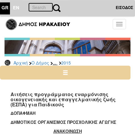
GR
EN
ΕΙΣΟΔΟΣ
Ο
Toggle
ΔΗΜΟΣ
navigati
Δελτία
Τύπου
Αρχείο
...
Αρχική
Ο Δήμος
2015
2026
2025
2024
2023
Αιτήσεις προγράμματος εναρμόνισης
οικογενειακής και επαγγελματικής ζωής
2022
(ΕΣΠΑ) για Παιδικούς
2021
ΔΟΠΑΦΜΑΗ
2020
ΔΗΜΟΤΙΚΟΣ ΟΡΓΑΝΙΣΜΟΣ ΠΡΟΣΧΟΛΙΚΗΣ ΑΓΩΓΗΣ
2019
ΑΝΑΚΟΙΝΩΣΗ