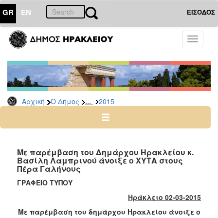
GR
EN
ΕΙΣΟΔΟΣ
Ο
Toggle
ΔΗΜΟΣ
navigati
Δελτία
Τύπου
Αρχείο
...
Αρχική
Ο Δήμος
2015
2026
2025
2024
2023
Με παρέμβαση του Δημάρχου Ηρακλείου κ.
Βασίλη Λαμπρινού άνοιξε ο ΧΥΤΑ στους
2022
Πέρα Γαλήνους
2021
ΓΡΑΦΕΙΟ ΤΥΠΟΥ
2020
Ηράκλειο 02-03-2015
2019
Με παρέμβαση του δημάρχου Ηρακλείου άνοιξε ο