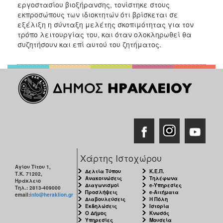
εργοστασίου βιοξήρανσης, τονίστηκε στους
ΑΝΘΕΚΤΙΚΗ
ΠΟΛΗ
εκπροσώπους των ιδιοκτητών ότι βρίσκεται σε
εξέλιξη η σύνταξη μελέτης σκοπιμότητας για τον
τρόπο λειτουργίας του, και όταν ολοκληρωθεί θα
συζητήσουν και επί αυτού του ζητήματος.
Χάρτης Ιστοχώρου
Αγίου Τίτου 1,
Δελτία Τύπου
Κ.Ε.Π.
Τ.Κ. 71202,
Ανακοινώσεις
Τηλέφωνα
Ηράκλειο
Διαγωνισμοί
e-Υπηρεσίες
Τηλ.: 2813-409000
Προσλήψεις
e-Αιτήματα
email:
info@heraklion.gr
Διαβουλεύσεις
Η Πόλη
Εκδηλώσεις
Ιστορία
Ο Δήμος
Κνωσός
Υπηρεσίες
Μουσεία