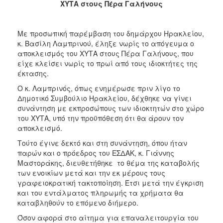
2018
ΧΥΤΑ στους Πέρα Γαλήνους
2017
2016
Με προσωπική παρέμβαση του δημάρχου Ηρακλείου,
κ. Βασίλη Λαμπρινού, έληξε νωρίς το απόγευμα ο
2015
αποκλεισμός του ΧΥΤΑ στους Πέρα Γαλήνους, που
2013
είχε κλείσει νωρίς το πρωί από τους ιδιοκτήτες της
έκτασης.
2012
Ο κ. Λαμπρινός, όπως ενημέρωσε πριν λίγο το
2011
Δημοτικό Συμβούλιο Ηρακλείου, δέχθηκε να γίνει
2010
συνάντηση με εκπροσώπους των ιδιοκτητών στο χώρο
του ΧΥΤΑ, υπό την προϋπόθεση ότι θα άρουν τον
2006
αποκλεισμό.
Τούτο έγινε δεκτό και στη συνάντηση, όπου ήταν
παρών και ο πρόεδρος του ΕΣΔΑΚ, κ. Γιάννης
Μαστοράκης, διευθετήθηκε το θέμα της καταβολής
Ο
των ενοικίων μετά και την εκ μέρους τους
ΤΟΠΟΣ
γραφειοκρατική τακτοποίηση. Έτσι μετά την έγκριση
ΜΑΣ
και του εντάλματος πληρωμής τα χρήματα θα
καταβληθούν το επόμενο διήμερο.
ΠΟΛΙΤΙΣΜΟΣ
Όσον αφορά στο αίτημα για επαναλειτουργία του