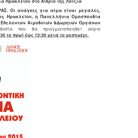
α Ηρακλείου στο Αίθριο της Λότζια
ΑΣ. Οι ανάγκες για αίμα είναι μεγάλες,
ος Ηρακλείου, η Πανελλήνια Ομοσπονδία
ς Εθελοντών Αιμοδοτών &Δωρητών Οργάνων
οδοσία που θα πραγματοποιηθεί αύριο
30 το πρωί έως 13:30 μετά το μεσημέρι.