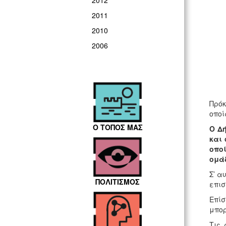
2012
2011
2010
2006
Πρόκ
οποί
Ο ΤΟΠΟΣ ΜΑΣ
O Δή
και
οποί
ομά
Σ’ α
ΠΟΛΙΤΙΣΜΟΣ
επισ
Επίσ
μπορ
Τις 