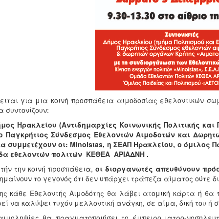
ειται για μια κοινή προσπάθεια αιμοδοσίας εθελοντικών σω
α συντονίζουν:
μος Ηρακλείου (Αντιδημαρχίες Κοινωνικής Πολιτικής και 
 ο Παγκρήτιος Σύνδεσμος Εθελοντών Αιμοδοτών και Δωρητ
α συμμετέχουν οι: Minoistas, η ΣΕΑΠ Ηρακλείου, ο όμιλος 
δα εθελοντών πολιτών ΚΕΘΕΑ ΑΡΙΑΔΝΗ .
υτήν την κοινή προσπάθεια,
οι διοργανωτές απευθύνουν πρό
ημαίνουν το γεγονός ότι δεν υπάρχει τράπεζα αίματος ούτε δ
ης κάθε Εθελοντής Αιμοδότης θα λάβει ατομική κάρτα ή θα π
εί να καλύψει τυχόν μελλοντική ανάγκη, σε αίμα, δική του ή 
αιμοληψίες θα πραγματοποιήσει το έμπειρο ιατρο-νοσηλευτ