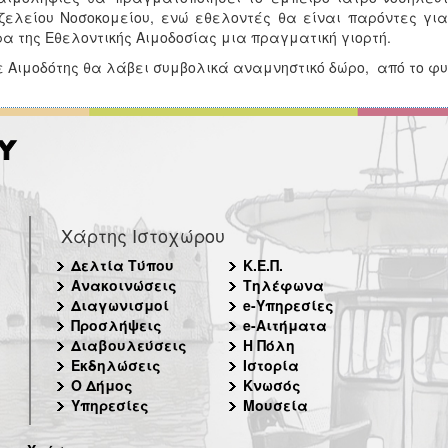
ζελείου Νοσοκομείου, ενώ εθελοντές θα είναι παρόντες γι
α της Εθελοντικής Αιμοδοσίας μια πραγματική γιορτή.
 Αιμοδότης θα λάβει συμβολικά αναμνηστικό δώρο, από το φυ
Χάρτης Ιστοχώρου
Δελτία Τύπου
Κ.Ε.Π.
Ανακοινώσεις
Τηλέφωνα
Διαγωνισμοί
e-Υπηρεσίες
Προσλήψεις
e-Αιτήματα
Διαβουλεύσεις
Η Πόλη
Εκδηλώσεις
Ιστορία
Ο Δήμος
Κνωσός
Υπηρεσίες
Μουσεία