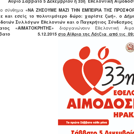
Αύριο Σάββατο 5 Δεκεμβρίου η 33η
Εθελοντική Αιμοδοσί
το σύνθημα
«ΝΑ ΖΗΣΟΥΜΕ ΜΑΖΙ ΤΗΝ ΕΜΠΕΙΡΙΑ ΤΗΣ ΠΡΟΣΦΟΡ
τε και εσείς το πολυτιμότερο δώρο: χαρίστε ζωή»
,
ο Δήμ
οδοτών Συλλόγων Εθελοντών και ο Παγκρήτιος Σύνδεσμο
ατος «ΑΙΜΑΤΟΚΡΗΤΗΣ»
διοργανώνουν Εθελοντική Αιμ
ββατο 5.12.2015
στο Αίθριο της Λότζια από τις 09: