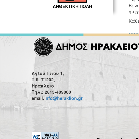
Βενι
ΑΝΘΕΚΤΙΚΗ ΠΟΛΗ
ημέρ
Κάθε
Αγίου Τίτου 1,
Τ.Κ. 71202,
Ηράκλειο
Τηλ.: 2813-409000
email:
info@heraklion.gr