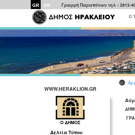
GR
EN
Γραμμή Παραπόνων τηλ : 2813-4
Ο 
Αρχ
WWW.HERAKLION.GR
Αύρ
ΔΗΜ
ΓΡΑ
Ο ΔΗΜΟΣ
Δελτία Τύπου