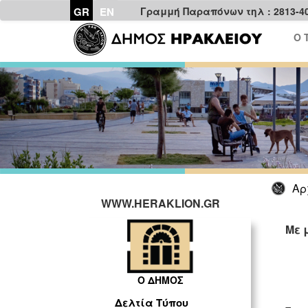
GR
EN
Γραμμή Παραπόνων τηλ : 2813-4
Ο 
Αρ
WWW.HERAKLION.GR
Με 
ΓΡ
Ο ΔΗΜΟΣ
Δελτία Τύπου