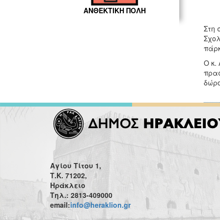
ΑΝΘΕΚΤΙΚΗ ΠΟΛΗ
Στη 
Σχολ
πάρκ
Ο κ.
πρασ
δώρο
Αγίου Τίτου 1,
Τ.Κ. 71202,
Ηράκλειο
Τηλ.: 2813-409000
email:
info@heraklion.gr