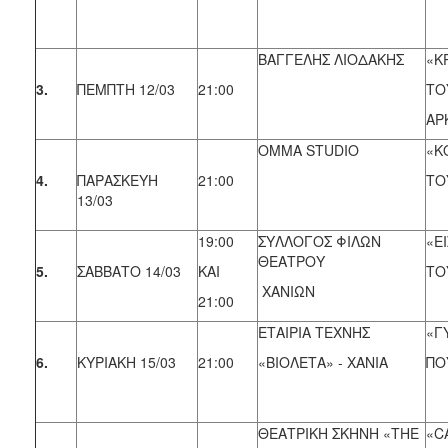
ΒΑΓΓΕΛΗΣ ΛΙΟΔΑΚΗΣ
«ΚΡ
3.
ΠΕΜΠΤΗ 12/03
21:00
ΤΟ
ΑΡ
OMMA STUDIO
«Κ
4.
ΠΑΡΑΣΚΕΥΗ
21:00
ΤΟ
13/03
19:00
ΣΥΛΛΟΓΟΣ ΦΙΛΩΝ
«Ε
ΘΕΑΤΡΟΥ
5.
ΣΑΒΒΑΤΟ 14/03
ΚΑΙ
ΤΟ
ΧΑΝΙΩΝ
21:00
ΕΤΑΙΡΙΑ ΤΕΧΝΗΣ
«Γ
6.
ΚΥΡΙΑΚΗ 15/03
21:00
«ΒΙΟΛΕΤΑ» - ΧΑΝΙΑ
ΠΟ
ΘΕΑΤΡΙΚΗ ΣΚΗΝΗ «THE
«C