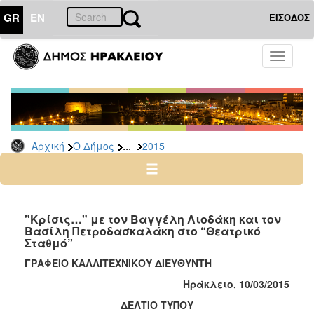
GR
EN
ΕΙΣΟΔΟΣ
Ο
Toggle
ΔΗΜΟΣ
navigati
Δελτία
Τύπου
Αρχείο
...
Αρχική
Ο Δήμος
2015
2026
2025
2024
2023
"Κρίσις…" με τον Βαγγέλη Λιοδάκη και τον
Βασίλη Πετροδασκαλάκη στο “Θεατρικό
2022
Σταθμό”
2021
ΓΡΑΦΕΙΟ ΚΑΛΛΙΤΕΧΝΙΚΟΥ ΔΙΕΥΘΥΝΤΗ
2020
Ηράκλειο, 10/
0
3/201
5
2019
ΔΕΛΤΙΟ ΤΥΠΟΥ