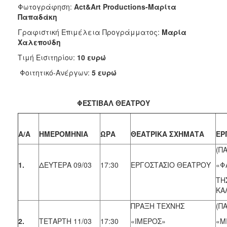
Φωτογράφηση:
Act&Art Productions-Μαρίτα
Παπαδάκη
Γραφιστική Επιμέλεια Προγράμματος:
Μαρία
Χαλεπούδη
Τιμή Εισιτηρίου:
10 ευρώ
Φοιτητικό-Ανέργων:
5 ευρώ
ΦΕΣΤΙΒΑΛ ΘΕΑΤΡΟΥ
Α/Α
ΗΜΕΡΟΜΗΝΙΑ
ΩΡΑ
ΘΕΑΤΡΙΚΑ ΣΧΗΜΑΤΑ
ΕΡ
(ΠΑ
1.
ΔΕΥΤΕΡΑ 09/03
17:30
ΕΡΓΟΣΤΑΣΙΟ ΘΕΑΤΡΟΥ
«Φ
ΤΗ
ΚΑ
ΠΡΑΞΗ ΤΕΧΝΗΣ
(ΠΑ
2.
ΤΕΤΑΡΤΗ 11/03
17:30
«IΜΕΡΟΣ»
«Μ