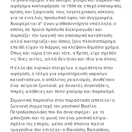
ΑΝΘΕΚΤΙΚΗ
αφήγημα κυκλοφόρησε το 1934 σε εποχή οικονομικής
ΠΟΛΗ
κρίσης και ξάφνιασε τους λογοτεχνικούς κύκλους
για το εντελώς προσωπικό ύφος του συγγραφέα.
Αναφέρεται σ'' έναν μισθοσυντήρητο υπάλληλο, ο
οποίος σε πρώτο πρόσωπο διεκτραγωδεί και
σαρκάζει την τραγική του οικονομική κατάσταση,
αλλά καυτηριάζει και όσους ζουν πλουσιοπάροχα
επειδή είχαν το θάρρος να κλέψουν δημόσιο χρήμα.
Όπως και τώρα έτσι και τότε, η Κρίση, είχε σχεδόν
τις ίδιες αιτίες, αλλά δεν ήταν και ίδια για όλους.
Η έλλειψη λυρικών στοιχείων, η αμεσότητα στην
αφήγηση, η τόλμη για εκμυστήρευση ακραίων
καταστάσεων, ο απόλυτος ρεαλισμός, συνθέτουν
ένα κείμενο ζωντανό, με δυνατές συγκινήσεις,
πικρές αλήθειες και πολύ χιούμορ και σαρκασμό.
Σημαντική παρουσία στην παράσταση αποτελεί η
ζωντανή συμμετοχή του μουσικού Βασίλη
Πετροδασκαλάκη που θα συνεισφέρει με το
μπουζούκι και τη φωνή του ένα μουσικό κλίμα -
σχόλιο της εποχής- μέσα από σπάνια παλιά
τραγούδια που επιλέγει ο Θανάσης Βαλάσκας.