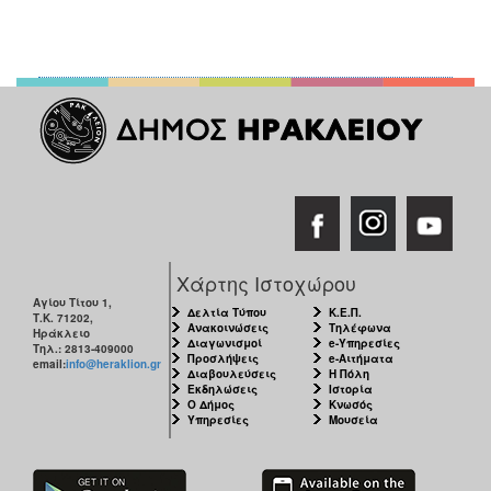
Χάρτης Ιστοχώρου
Αγίου Τίτου 1,
Δελτία Τύπου
Κ.Ε.Π.
Τ.Κ. 71202,
Ανακοινώσεις
Τηλέφωνα
Ηράκλειο
Διαγωνισμοί
e-Υπηρεσίες
Τηλ.: 2813-409000
Προσλήψεις
e-Αιτήματα
email:
info@heraklion.gr
Διαβουλεύσεις
Η Πόλη
Εκδηλώσεις
Ιστορία
Ο Δήμος
Κνωσός
Υπηρεσίες
Μουσεία