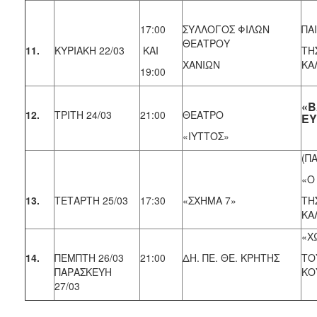
17:00
ΣΥΛΛΟΓΟΣ ΦΙΛΩΝ
ΠΑ
ΘΕΑΤΡΟΥ
11.
ΚΥΡΙΑΚΗ 22/03
KAI
ΤΗ
ΧΑΝΙΩΝ
ΚΑ
19:00
«Β
12.
ΤΡΙΤΗ 24/03
21:00
ΘΕΑΤΡΟ
ΕΥ
«ΙΥΤΤΟΣ»
(ΠΑ
«Ο
13.
ΤΕΤΑΡΤΗ 25/03
17:30
«ΣΧΗΜΑ 7»
ΤΗ
ΚΑ
«Χ
14.
ΠΕΜΠΤΗ 26/03
21:00
ΔΗ. ΠΕ. ΘΕ. ΚΡΗΤΗΣ
ΤΟ
ΠΑΡΑΣΚΕΥΗ
ΚΟ
27/03