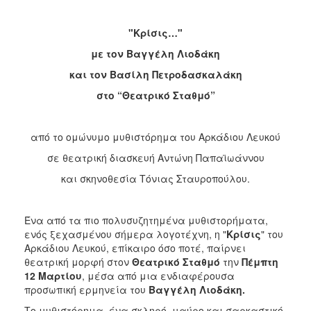
2018
2017
"Κρίσις…"
2016
με τον Βαγγέλη Λιοδάκη
2015
και τον Βασίλη Πετροδασκαλάκη
2013
στο “Θεατρικό Σταθμό”
2012
2011
από το ομώνυμο μυθιστόρημα του Αρκάδιου Λευκού
2010
σε θεατρική διασκευή Αντώνη Παπαϊωάννου
2006
και σκηνοθεσία Τόνιας Σταυροπούλου.
Ένα από τα πιο πολυσυζητημένα μυθιστορήματα,
ενός ξεχασμένου σήμερα λογοτέχνη, η "
Κρίσις
" του
Ο
ΤΟΠΟΣ
Αρκάδιου Λευκού, επίκαιρο όσο ποτέ, παίρνει
ΜΑΣ
θεατρική μορφή στον
Θεατρικό Σταθμό
την
Πέμπτη
12
Μαρτίου
, μέσα από μια ενδιαφέρουσα
ΠΟΛΙΤΙΣΜΟΣ
προσωπική ερμηνεία του
Βαγγέλη Λιοδάκη.
Το μυθιστόρημα, ένα σκληρό, μαύρο και σαρκαστικό