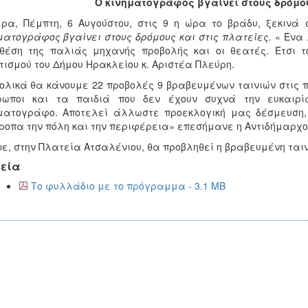
Ο κινηματογράφος βγαίνει στους δρόμου
ερα, Πέμπτη, 6 Αυγούστου, στις 9 η ώρα το βράδυ, ξεκιν
ματογράφος βγαίνει στους δρόμους και στις πλατείες.
« Ένα 
θέση της παλιάς μηχανής προβολής και οι θεατές. Έτσι τ
τισμού του Δήμου Ηρακλείου κ. Αριστέα Πλεύρη.
ολικά θα κάνουμε 22 προβολές 9 βραβευμένων ταινιών στις πλ
ρωποι και τα παιδιά που δεν έχουν συχνά την ευκαιρί
ματογράφο. Αποτελεί άλλωστε προεκλογική μας δέσμευση,
ροπα την πόλη και την περιφέρεια» επεσήμανε η Αντιδήμαρχο
ε, στην Πλατεία Ατσαλένιου, θα προβληθεί η βραβευμένη ταιν
εία
Το φυλλάδιο με το πρόγραμμα - 3.1 MB