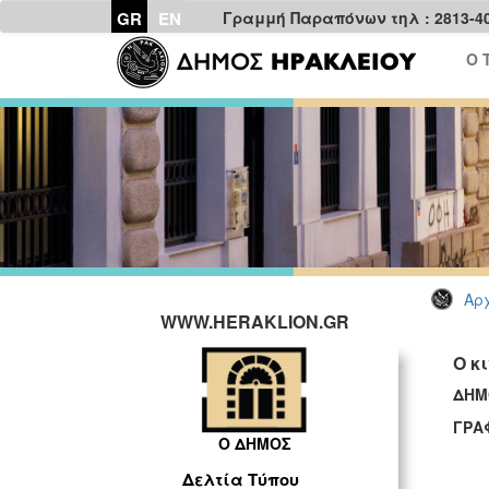
GR
EN
Γραμμή Παραπόνων τηλ : 2813-4
Ο 
Αρχ
WWW.HERAKLION.GR
Ο κ
ΔΗΜ
ΓΡΑ
Ο ΔΗΜΟΣ
Δελτία Τύπου