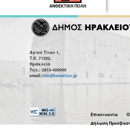
ΑΝΘΕΚΤΙΚΗ ΠΟΛΗ
Αγίου Τίτου 1,
Τ.Κ. 71202,
Ηράκλειο
Τηλ.: 2813-409000
email:
info@heraklion.gr
Επικοινωνία
Ό
Δήλωση Προσβασ