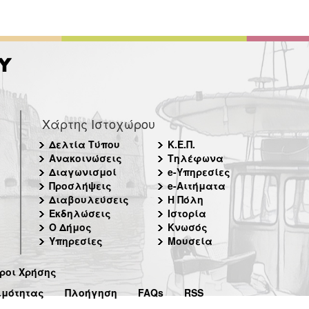
Χάρτης Ιστοχώρου
Δελτία Τύπου
Κ.Ε.Π.
Ανακοινώσεις
Τηλέφωνα
Διαγωνισμοί
e-Υπηρεσίες
Προσλήψεις
e-Αιτήματα
Διαβουλεύσεις
Η Πόλη
Εκδηλώσεις
Ιστορία
Ο Δήμος
Κνωσός
Υπηρεσίες
Μουσεία
ροι Χρήσης
ιμότητας
Πλοήγηση
FAQs
RSS