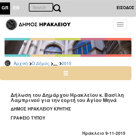
GR
EN
ΕΙΣΟΔΟΣ
Ο
Toggle
ΔΗΜΟΣ
navigati
Δελτία
Τύπου
Αρχείο
...
Αρχική
Ο Δήμος
2015
2026
2025
2024
2023
Δήλωση του Δημάρχου Ηρακλείου κ. Βασίλη
Λαμπρινού για την εορτή του Αγίου Μηνά
2022
ΔΗΜΟΣ ΗΡΑΚΛΕΙΟΥ ΚΡΗΤΗΣ
2021
ΓΡΑΦΕΙΟ ΤΥΠΟΥ
2020
2019
Ηράκλειο 9-11-2015