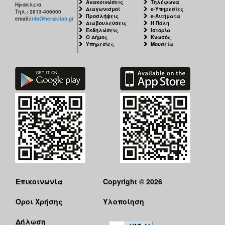
Ανακοινώσεις
Τηλέφωνα
Ηράκλειο
Διαγωνισμοί
e-Υπηρεσίες
Τηλ.: 2813-409000
Προσλήψεις
e-Αιτήματα
email:
info@heraklion.gr
Διαβουλεύσεις
Η Πόλη
Εκδηλώσεις
Ιστορία
Ο Δήμος
Κνωσός
Υπηρεσίες
Μουσεία
Επικοινωνία
Copyright © 2026
Όροι Χρήσης
Υλοποίηση
Δήλωση