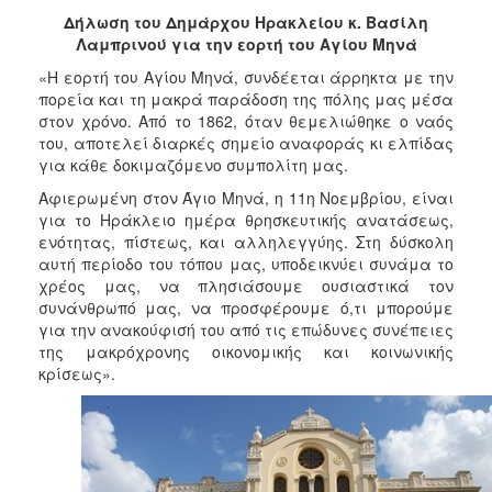
2018
Δήλωση του Δημάρχου Ηρακλείου κ. Βασίλη
2017
Λαμπρινού για την εορτή του Αγίου Μηνά
2016
«Η εορτή του Αγίου Μηνά, συνδέεται άρρηκτα με την
πορεία και τη μακρά παράδοση της πόλης μας μέσα
2015
στον χρόνο. Από το 1862, όταν θεμελιώθηκε ο ναός
2013
του, αποτελεί διαρκές σημείο αναφοράς κι ελπίδας
για κάθε δοκιμαζόμενο συμπολίτη μας.
2012
Αφιερωμένη στον Άγιο Μηνά, η 11η Νοεμβρίου, είναι
2011
για το Ηράκλειο ημέρα θρησκευτικής ανατάσεως,
2010
ενότητας, πίστεως, και αλληλεγγύης. Στη δύσκολη
αυτή περίοδο του τόπου μας, υποδεικνύει συνάμα το
2006
χρέος μας, να πλησιάσουμε ουσιαστικά τον
συνάνθρωπό μας, να προσφέρουμε ό,τι μπορούμε
για την ανακούφισή του από τις επώδυνες συνέπειες
της μακρόχρονης οικονομικής και κοινωνικής
κρίσεως».
Ο
ΤΟΠΟΣ
ΜΑΣ
ΠΟΛΙΤΙΣΜΟΣ