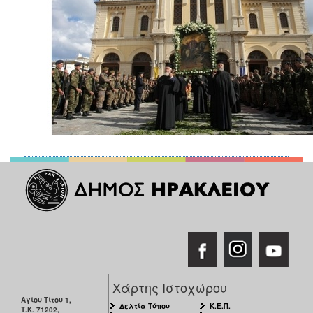
ΑΝΘΕΚΤΙΚΗ
ΠΟΛΗ
Χάρτης Ιστοχώρου
Αγίου Τίτου 1,
Δελτία Τύπου
Κ.Ε.Π.
Τ.Κ. 71202,