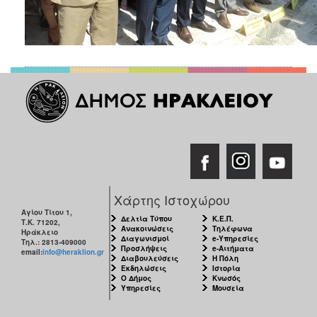
Χάρτης Ιστοχώρου
Αγίου Τίτου 1,
Δελτία Τύπου
Κ.Ε.Π.
Τ.Κ. 71202,
Ανακοινώσεις
Τηλέφωνα
Ηράκλειο
Διαγωνισμοί
e-Υπηρεσίες
Τηλ.: 2813-409000
Προσλήψεις
e-Αιτήματα
email:
info@heraklion.gr
Διαβουλεύσεις
Η Πόλη
Εκδηλώσεις
Ιστορία
Ο Δήμος
Κνωσός
Υπηρεσίες
Μουσεία