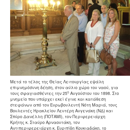
Μετά το τέλος της Θείας Λειτουργίας εψάλη
επιμνημόσυνη δέηση, στον αύλιο χώρο του ναού, για
η
τους σφαγιασθέντες την 25
Αυγούστου του 1898. Στο
μνημείο που υπάρχει εκεί έγινε και κατάθεση
στεφάνων από τον Ευρωβουλευτή Νότη Μαριά, τους
Βουλευτές Ηρακλείου Λευτέρη Αυγενάκη (ΝΔ) και
Σπύρο Δανέλλη (ΠΟΤΑΜΙ), τον Περιφερειάρχη
Κρήτης κ. Σταύρο Αρναουτάκη, τον
Αντιπεριφερειάρχη κ. Ευριπίδη Κουκιαδάκη, το