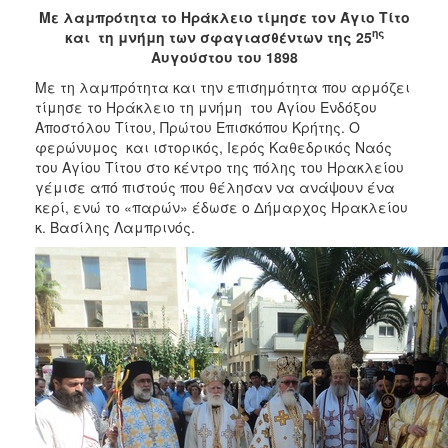
2018
Με λαμπρότητα το Ηράκλειο τίμησε τον Άγιο Τίτο
2017
ης
και τη μνήμη των σφαγιασθέντων της 25
Αυγούστου του 1898
2016
Με τη λαμπρότητα και την επισημότητα που αρμόζει
2015
τίμησε το Ηράκλειο τη μνήμη του Αγίου Ενδόξου
2013
Αποστόλου Τίτου, Πρώτου Επισκόπου Κρήτης. Ο
φερώνυμος και ιστορικός, Ιερός Καθεδρικός Ναός
2012
του Αγίου Τίτου στο κέντρο της πόλης του Ηρακλείου
2011
γέμισε από πιστούς που θέλησαν να ανάψουν ένα
κερί, ενώ το «παρών» έδωσε ο Δήμαρχος Ηρακλείου
2010
κ. Βασίλης Λαμπρινός.
2006
Ο
ΤΟΠΟΣ
ΜΑΣ
ΠΟΛΙΤΙΣΜΟΣ