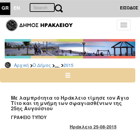
GR
EN
ΕΙΣΟΔΟΣ
Ο
Toggle
ΔΗΜΟΣ
navigati
Δελτία
Τύπου
Αρχείο
...
Αρχική
Ο Δήμος
2015
2026
2025
2024
2023
Με λαμπρότητα το Ηράκλειο τίμησε τον Άγιο
Τίτο και τη μνήμη των σφαγιασθέντων της
2022
25ης Αυγούστου
2021
ΓΡΑΦΕΙΟ ΤΥΠΟΥ
2020
Ηράκλειο 25-08-2015
2019