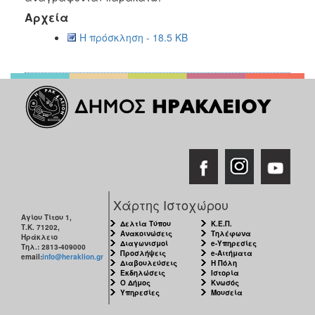
2018
Αρχεία
2017
Η πρόσκληση - 18.5 KB
2016
2015
2013
2012
2011
2010
2006
Χάρτης Ιστοχώρου
Αγίου Τίτου 1,
Δελτία Τύπου
Κ.Ε.Π.
Τ.Κ. 71202,
Ανακοινώσεις
Τηλέφωνα
Ηράκλειο
Ο
Διαγωνισμοί
e-Υπηρεσίες
Τηλ.: 2813-409000
ΤΟΠΟΣ
Προσλήψεις
e-Αιτήματα
email:
info@heraklion.gr
ΜΑΣ
Διαβουλεύσεις
Η Πόλη
Εκδηλώσεις
Ιστορία
Ο Δήμος
Κνωσός
ΠΟΛΙΤΙΣΜΟΣ
Υπηρεσίες
Μουσεία