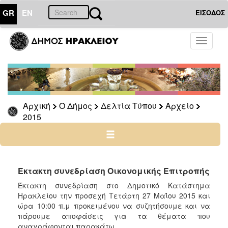
GR
EN
ΕΙΣΟΔΟΣ
Ο
Toggle
ΔΗΜΟΣ
navigati
Δελτία
Τύπου
Αρχείο
Αρχική
Ο Δήμος
Δελτία Τύπου
Αρχείο
2026
2015
2025
2024
2023
2022
Έκτακτη συνεδρίαση Οικονομικής Επιτροπής
2021
Έκτακτη συνεδρίαση στο Δημοτικό Κατάστημα
Ηρακλείου την προσεχή Τετάρτη 27 Μαΐου 2015 και
2020
ώρα 10:00 π.μ προκειμένου να συζητήσουμε και να
2019
πάρουμε αποφάσεις για τα θέματα που
αναγράφονται παρακάτω.