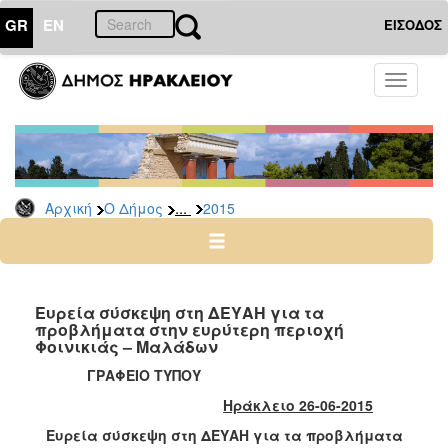
GR
EN
ΕΙΣΟΔΟΣ
Ο
Toggle
ΔΗΜΟΣ
navigati
Δελτία
Τύπου
Αρχείο
...
Αρχική
Ο Δήμος
2015
2026
2025
2024
2023
Ευρεία σύσκεψη στη ΔΕΥΑΗ για τα
προβλήματα στην ευρύτερη περιοχή
2022
Φοινικιάς – Μαλάδων
2021
ΓΡΑΦΕΙΟ ΤΥΠΟY
2020
Ηράκλειο 26-06-2015
2019
Ευρεία σύσκεψη στη ΔΕΥΑΗ για τα προβλήματα