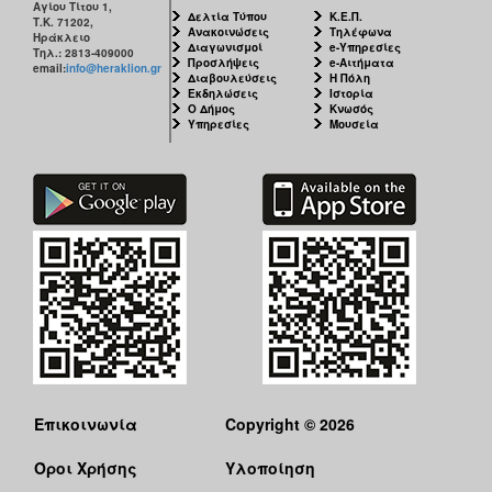
Αγίου Τίτου 1,
Δελτία Τύπου
Κ.Ε.Π.
Τ.Κ. 71202,
Ανακοινώσεις
Τηλέφωνα
Ηράκλειο
Διαγωνισμοί
e-Υπηρεσίες
Τηλ.: 2813-409000
Προσλήψεις
e-Αιτήματα
email:
info@heraklion.gr
Διαβουλεύσεις
Η Πόλη
Εκδηλώσεις
Ιστορία
Ο Δήμος
Κνωσός
Υπηρεσίες
Μουσεία
Επικοινωνία
Copyright © 2026
Όροι Χρήσης
Υλοποίηση