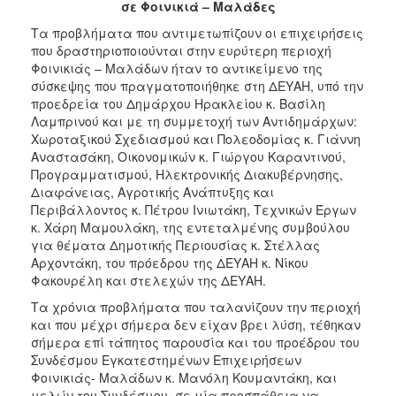
2018
σε Φοινικιά – Μαλάδες
2017
Τα προβλήματα που αντιμετωπίζουν οι επιχειρήσεις
που δραστηριοποιούνται στην ευρύτερη περιοχή
2016
Φοινικιάς – Μαλάδων ήταν το αντικείμενο της
2015
σύσκεψης που πραγματοποιήθηκε στη ΔΕΥΑΗ, υπό την
προεδρεία του Δημάρχου Ηρακλείου κ. Βασίλη
2013
Λαμπρινού και με τη συμμετοχή των Αντιδημάρχων:
2012
Χωροταξικού Σχεδιασμού και Πολεοδομίας κ. Γιάννη
Αναστασάκη, Οικονομικών κ. Γιώργου Καραντινού,
2011
Προγραμματισμού, Ηλεκτρονικής Διακυβέρνησης,
2010
Διαφάνειας, Αγροτικής Ανάπτυξης και
Περιβάλλοντος κ. Πέτρου Ινιωτάκη, Τεχνικών Έργων
2006
κ. Χάρη Μαμουλάκη, της εντεταλμένης συμβούλου
για θέματα Δημοτικής Περιουσίας κ. Στέλλας
Αρχοντάκη, του πρόεδρου της ΔΕΥΑΗ κ. Νίκου
Φακουρέλη και στελεχών της ΔΕΥΑΗ.
Ο
Τα χρόνια προβλήματα που ταλανίζουν την περιοχή
ΤΟΠΟΣ
και που μέχρι σήμερα δεν είχαν βρει λύση, τέθηκαν
ΜΑΣ
σήμερα επί τάπητος παρουσία και του προέδρου του
Συνδέσμου Εγκατεστημένων Επιχειρήσεων
ΠΟΛΙΤΙΣΜΟΣ
Φοινικιάς- Μαλάδων κ. Μανόλη Κουμαντάκη, και
μελών του Συνδέσμου, σε μία προσπάθεια να