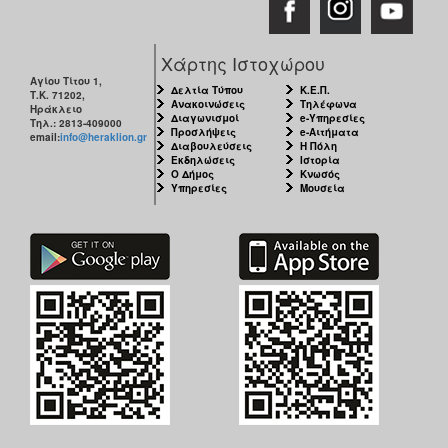
ΑΝΘΕΚΤΙΚΗ
ΠΟΛΗ
Χάρτης Ιστοχώρου
Αγίου Τίτου 1,
Δελτία Τύπου
Κ.Ε.Π.
Τ.Κ. 71202,
Ανακοινώσεις
Τηλέφωνα
Ηράκλειο
Διαγωνισμοί
e-Υπηρεσίες
Τηλ.: 2813-409000
Προσλήψεις
e-Αιτήματα
email:
info@heraklion.gr
Διαβουλεύσεις
Η Πόλη
Εκδηλώσεις
Ιστορία
Ο Δήμος
Κνωσός
Υπηρεσίες
Μουσεία