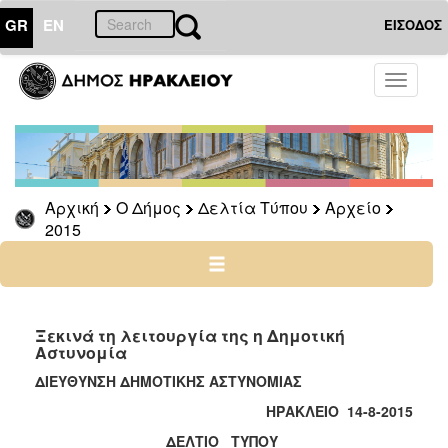
GR
EN
ΕΙΣΟΔΟΣ
Ο
Toggle
ΔΗΜΟΣ
navigati
Δελτία
Τύπου
Αρχείο
Αρχική
Ο Δήμος
Δελτία Τύπου
Αρχείο
2026
2015
2025
2024
2023
2022
Ξεκινά τη λειτουργία της η Δημοτική
Αστυνομία
2021
ΔΙΕΥΘΥΝΣΗ ΔΗΜΟΤΙΚΗΣ ΑΣΤΥΝΟΜΙΑΣ
2020
ΗΡΑΚΛΕΙΟ 14-8-2015
2019
ΔΕΛΤΙΟ ΤΥΠΟΥ