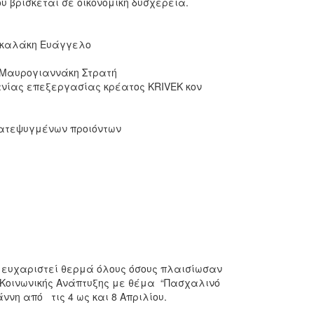
υ βρίσκεται σε οικονομική δυσχέρεια.
ασκαλάκη Ευάγγελο
 Μαυρογιαννάκη Στρατή
ανίας επεξεργασίας κρέατος KRIVEK κον
κατεψυγμένων προιόντων
η ευχαριστεί θερμά όλους όσους πλαισίωσαν
 Κοινωνικής Ανάπτυξης με θέμα “Πασχαλινό
νη από τις 4 ως και 8 Απριλίου.