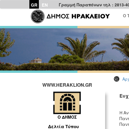
GR
EN
Γραμμή Παραπόνων τηλ : 2813-4
Ο 
Αρχ
WWW.HERAKLION.GR
Ευχ
Η Αν
Ο ΔΗΜΟΣ
Παντ
Παντ
Δελτία Τύπου