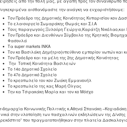
ειρήσεις απο την πόλη μας, με αγάπη προς τον συνάνθρωπο πο
συγκεκριμένα αισθανόμαστε την ανάγκη να ευχαριστήσουμε:
Τον Πρόεδρο της Δημοτικής Κοινότητας Κυπαρισίου κον Δ
Το ελαιουργείο Σωμαράκης Θωμάς και Σ.Ι.Α
Τους παραγωγούς:Ξυλούρη Γεώργιο,Καράτζη Νικόλαο,και
Τον Πρόεδρο και Διευθύνων Σύμβουλο της Κρητικής Βιομηχ
Φασουλά
Τα super markets ΙΝΚΑ
Τον κο Βασιλάκη Δημήτριο(υπεύθυνο εμπορίου νωπών και 
Τον Πρόεδρο και τα μέλη της 2ης Δημοτικής Κοινότητας
Την Τοπική Κοινότητα Βασιλειών
Το 14ο Δημοτικό Σχολείο
Το 47ο Δημοτικό Σχολείο
Το κρεοπωλείο του κου Ζωάκη Εμμανουήλ
Το κρεοπωλείο της κας Μαρή Όλγας
Την κα Τσιρακάκη Μαρία και τον κο Μόσχο
τιδημαρχία Κοινωνικής Πολιτικής κ.Αθηνά Σπανάκη –Κοχιαδάκ
νικά στην υλοποίηση των πασχαλινών εκδηλώσεων της Δ/νσης
ρεκόσπιτο” που πραγματοποιήθηκαν στην πλατεία Δασκαλογιάν