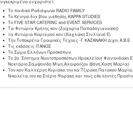
συγκεκριμένα ευχαριστεί:
Το παιδικό Ραδιόφωνο RADIO FAMILY
Το Κέντρο δια βίου μάθησης KAPPA STUDIES
Το FIVE STAR CATERINC and EVENT SERVICES
Τα Φυτώρια Κρήτης κον (Ζαχαρία Παπαδογιαννάκη)
τα Φυτώρια Καρτερού κον (Χαχλάκη Στυλιανό Ε)
Την Τυποκρέτα Γραφικές Τέχνες -Γ ΚΑΖΑΝΑΚΗ Δ/χοι Α.Β.Ε
Τις εκδόσεις ΙΤΑΝΟΣ
Το Σώμα Ελλήνων Προσκόπων
Το 2ο Σύστημα Ναυτοπροσκόπων Ηρακλείου( Φανιουδάκη 
Νεκτάριο,Σαμψονίδη Μίμη,Αλαφούζου Ιβόνη,Χαση Μαρία)
Τον κον Καλλέργη Κυριάκο,την κα Τζιράκη Πατακού Μαρία,
Νικολέτα,τον κο Στέριο Ψαράκη και τους εθελοντές Πρασίν