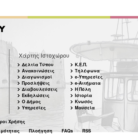
Χάρτης Ιστοχώρου
Δελτία Τύπου
Κ.Ε.Π.
Ανακοινώσεις
Τηλέφωνα
Διαγωνισμοί
e-Υπηρεσίες
Προσλήψεις
e-Αιτήματα
Διαβουλεύσεις
Η Πόλη
Εκδηλώσεις
Ιστορία
Ο Δήμος
Κνωσός
Υπηρεσίες
Μουσεία
ροι Χρήσης
ιμότητας
Πλοήγηση
FAQs
RSS