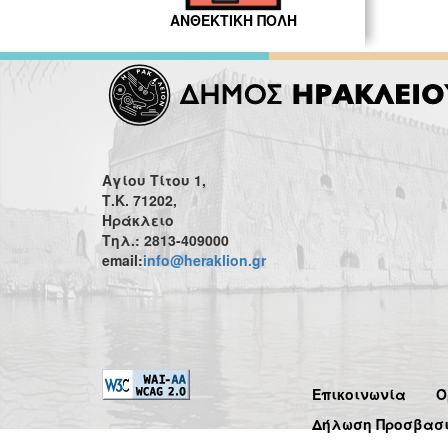
ΑΝΘΕΚΤΙΚΗ ΠΟΛΗ
Αγίου Τίτου 1,
Τ.Κ. 71202,
Ηράκλειο
Τηλ.: 2813-409000
email:
info@heraklion.gr
Επικοινωνία
Ό
Δήλωση Προσβασ