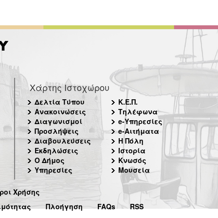
Χάρτης Ιστοχώρου
Δελτία Τύπου
Κ.Ε.Π.
Ανακοινώσεις
Τηλέφωνα
Διαγωνισμοί
e-Υπηρεσίες
Προσλήψεις
e-Αιτήματα
Διαβουλεύσεις
Η Πόλη
Εκδηλώσεις
Ιστορία
Ο Δήμος
Κνωσός
Υπηρεσίες
Μουσεία
ροι Χρήσης
ιμότητας
Πλοήγηση
FAQs
RSS