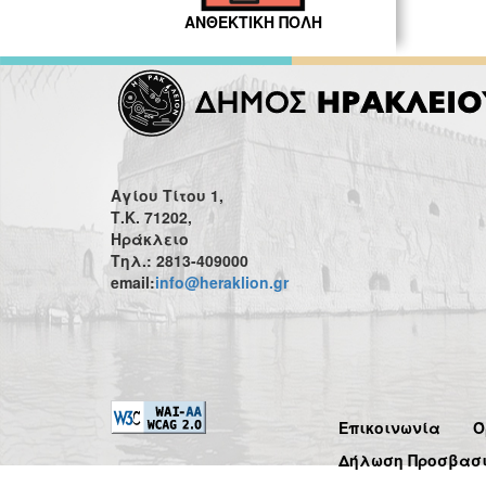
ΑΝΘΕΚΤΙΚΗ ΠΟΛΗ
Αγίου Τίτου 1,
Τ.Κ. 71202,
Ηράκλειο
Τηλ.: 2813-409000
email:
info@heraklion.gr
Επικοινωνία
Ό
Δήλωση Προσβασ