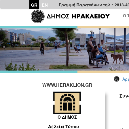
GR
EN
Γραμμή Παραπόνων τηλ : 2813-4
Ο 
Αρχ
WWW.HERAKLION.GR
Συν
ΓΡ
Ο ΔΗΜΟΣ
Δελτία Τύπου