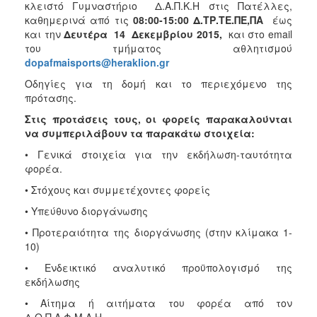
κλειστό Γυμναστήριο Δ.Α.Π.Κ.Η στις Πατέλλες,
ΑΝΘΕΚΤΙΚΗ
ΠΟΛΗ
καθημερινά από τις
08
:00-15:00 Δ.ΤΡ.ΤΕ.ΠΕ,ΠΑ
έως
και την
Δευτέρα 14 Δεκεμβρίου 2015,
και στο email
του τμήματος αθλητισμού
dopafmaisports@heraklion.gr
Οδηγίες για τη δομή και το περιεχόμενο της
πρότασης.
Στις προτάσεις τους, οι φορείς παρακαλούνται
να συμπεριλάβουν τα παρακάτω στοιχεία:
• Γενικά στοιχεία για την εκδήλωση-ταυτότητα
φορέα.
• Στόχους και συμμετέχοντες φορείς
• Υπεύθυνο διοργάνωσης
• Προτεραιότητα της διοργάνωσης (στην κλίμακα 1-
10)
• Ενδεικτικό αναλυτικό προϋπολογισμό της
εκδήλωσης
• Αίτημα ή αιτήματα του φορέα από τον
Δ.Ο.Π.Α.Φ.Μ.Α.Η.