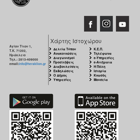
Χάρτης Ιστοχώρου
Αγίου Τίτου 1,
Δελτία Τύπου
Κ.Ε.Π.
Τ.Κ. 71202,
Ανακοινώσεις
Τηλέφωνα
Ηράκλειο
Διαγωνισμοί
e-Υπηρεσίες
Τηλ.: 2813-409000
Προσλήψεις
e-Αιτήματα
email:
info@heraklion.gr
Διαβουλεύσεις
Η Πόλη
Εκδηλώσεις
Ιστορία
Ο Δήμος
Κνωσός
Υπηρεσίες
Μουσεία