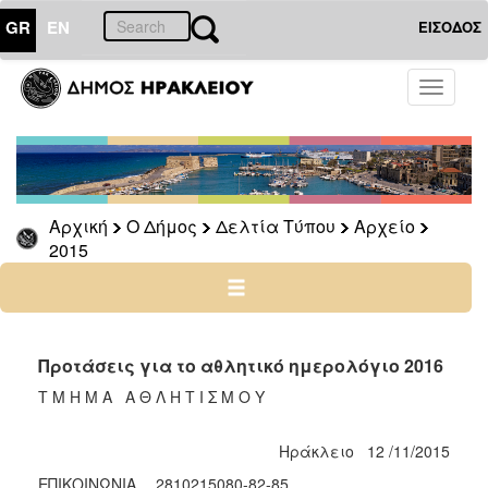
GR
EN
ΕΙΣΟΔΟΣ
Ο
Toggle
ΔΗΜΟΣ
navigati
Δελτία
Τύπου
Αρχείο
Αρχική
Ο Δήμος
Δελτία Τύπου
Αρχείο
2026
2015
2025
2024
2023
2022
Προτάσεις για το αθλητικό ημερολόγιο 2016
2021
Τ Μ Η Μ Α Α Θ Λ Η Τ Ι Σ Μ Ο Υ
2020
Ηράκλειο 12 /11/2015
2019
ΕΠΙΚΟΙΝΩΝΙΑ 2810215080-82-85