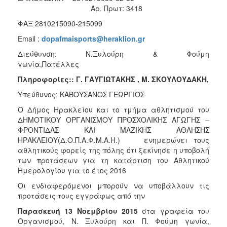
2018
Αρ. Πρωτ: 3418
2017
ΦΑΞ 2810215090-215099
2016
Εmail :
dopafmaisports@heraklion.gr
2015
Διεύθυνση: Ν.Ξυλούρη & Φούμη
2013
γωνία,Πατέλλες
2012
Πληροφορίες:: Γ. ΓΑΥΓΙΩΤΑΚΗΣ , Μ. ΣΚΟΥΛΟΥΔΑΚΗ,
2011
Υπεύθυνος: ΚΑΒΟΥΣΑΝΟΣ ΓΕΩΡΓΙΟΣ
2010
Ο Δήμος Ηρακλείου και το τμήμα αθλητισμού του
ΔΗΜΟΤΙΚΟΥ ΟΡΓΑΝΙΣΜΟΥ ΠΡΟΣΧΟΛΙΚΗΣ ΑΓΩΓΗΣ –
2006
ΦΡΟΝΤΙΔΑΣ ΚΑΙ ΜΑΖΙΚΗΣ ΑΘΛΗΣΗΣ
ΗΡΑΚΛΕΙΟΥ(Δ.Ο.Π.Α.Φ.Μ.Α.Η.) ενημερώνει τους
αθλητικούς φορείς της πόλης ότι ξεκίνησε η υποβολή
των προτάσεων για τη κατάρτιση του Αθλητικού
Ημερολογίου για το έτος 2016
Ο
ΤΟΠΟΣ
Οι ενδιαφερόμενοι μπορούν να υποβάλλουν τις
ΜΑΣ
προτάσεις τους εγγράφως από την
ΠΟΛΙΤΙΣΜΟΣ
Παρασκευή
13 Νοεμβρίου 2015
στα γραφεία του
Οργανισμού, Ν. Ξυλούρη και Π. Φούμη γωνία,