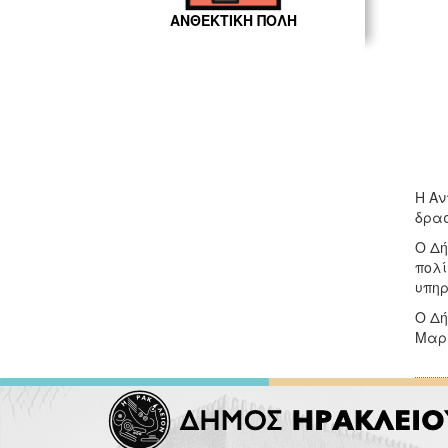
ΑΝΘΕΚΤΙΚΗ ΠΟΛΗ
Η Αν
δρασ
Ο Δή
πολί
υπηρ
Ο Δή
Μαρί