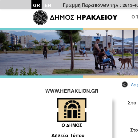
GR
EN
Γραμμή Παραπόνων τηλ : 2813-4
Ο 
Αρχ
WWW.HERAKLION.GR
Στο
ΓΡ
Ο ΔΗΜΟΣ
Στο
Δελτία Τύπου