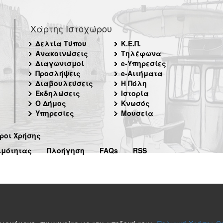
Χάρτης Ιστοχώρου
Δελτία Τύπου
Κ.Ε.Π.
Ανακοινώσεις
Τηλέφωνα
Διαγωνισμοί
e-Υπηρεσίες
Προσλήψεις
e-Αιτήματα
Διαβουλεύσεις
Η Πόλη
Εκδηλώσεις
Ιστορία
Ο Δήμος
Κνωσός
Υπηρεσίες
Μουσεία
ροι Χρήσης
ιμότητας
Πλοήγηση
FAQs
RSS