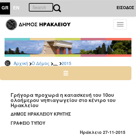
GR
EN
ΕΙΣΟΔΟΣ
Ο
Toggle
ΔΗΜΟΣ
navigati
Δελτία
Τύπου
Αρχείο
...
Αρχική
Ο Δήμος
2015
2026
2025
2024
2023
Γρήγορα προχωρά η κατασκευή του 10ου
ολοήμερου νηπιαγωγείου στο κέντρο του
2022
Ηρακλείου
2021
ΔΗΜΟΣ ΗΡΑΚΛΕΙΟΥ ΚΡΗΤΗΣ
2020
ΓΡΑΦΕΙΟ ΤΥΠΟΥ
2019
Ηράκλειο 27-11-2015