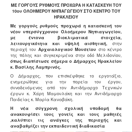
2018
ΜΕ ΓΟΡΓΟΥΣ ΡΥΘΜΟΥΣ ΠΡΟΧΩΡΑ Η ΚΑΤΑΣΚΕΥΗ ΤΟΥ
2017
10ου ΟΛΟΗΜΕΡΟΥ ΝΗΠΙΑΓΩΓΕΙΟΥ ΣΤΟ ΚΕΝΤΡΟ ΤΟΥ
ΗΡΑΚΛΕΙΟΥ
2016
Με γοργούς ρυθμούς προχωρά η κατασκευή του
2015
νέου υπερσύγχρονου Ολοήμερου Νηπιαγωγείου,
2013
με έντονα βιοκλιματικά στοιχεία,
λειτουργικότητα και υψηλή αισθητική,
στην
2012
περιοχή του
Αρχαιολογικού Μουσείου
στο κέντρο
2011
της πόλης και συγκεκριμένα στην οδό Μελιδονίου,
όπως διαπίστωσε σήμερα ο Δήμαρχος Ηρακλείου
2010
κ. Βασίλης Λαμπρινός.
2006
Ο Δήμαρχος, που επισκέφθηκε το εργοτάξιο,
ενημερώθηκε για την πορεία του έργου,
συνοδευόμενος από τον Αντιδήμαρχο Τεχνικών
έργων κ. Χάρη Μαμουλάκη και την Αντιδήμαρχο
Παιδείας κ. Μαρία Καναβάκη.
Ο
ΤΟΠΟΣ
Η νέα σύγχρονη σχολική υποδομή θα
ΜΑΣ
ανακουφίσει τους γονείς και τους μαθητές
,καλύπτει τις ανάγκες της περιοχής και
ΠΟΛΙΤΙΣΜΟΣ
αναβαθμίζει την εκπαιδευτική διαδικασία