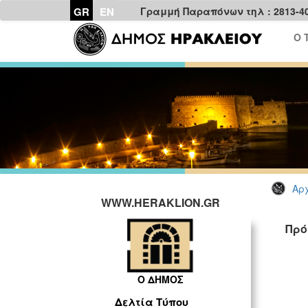
GR
EN
Γραμμή Παραπόνων τηλ : 2813-4
Ο 
Αρχ
WWW.HERAKLION.GR
Πρό
ΓΡ
Ο ΔΗΜΟΣ
Δελτία Τύπου