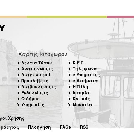
Χάρτης Ιστοχώρου
Δελτία Τύπου
Κ.Ε.Π.
Ανακοινώσεις
Τηλέφωνα
Διαγωνισμοί
e-Υπηρεσίες
Προσλήψεις
e-Αιτήματα
Διαβουλεύσεις
Η Πόλη
Εκδηλώσεις
Ιστορία
Ο Δήμος
Κνωσός
Υπηρεσίες
Μουσεία
ροι Χρήσης
ιμότητας
Πλοήγηση
FAQs
RSS