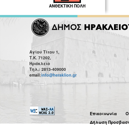
ΑΝΘΕΚΤΙΚΗ ΠΟΛΗ
Αγίου Τίτου 1,
Τ.Κ. 71202,
Ηράκλειο
Τηλ.: 2813-409000
email:
info@heraklion.gr
Επικοινωνία
Ό
Δήλωση Προσβασ