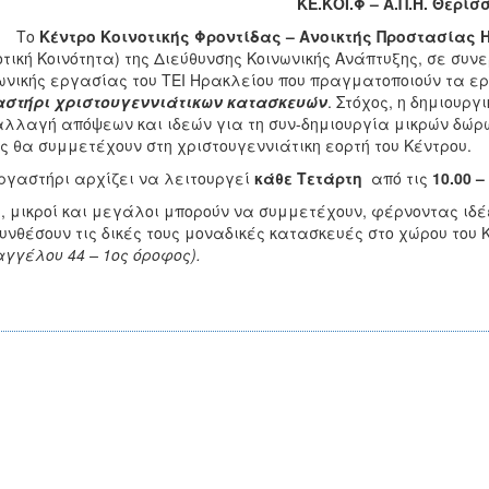
ΚΕ.ΚΟΙ.Φ – Α.Π.Η. Θερίσ
Το
Κέντρο Κοινοτικής Φροντίδας – Ανοικτής Προστασίας
τική Κοινότητα) της Διεύθυνσης Κοινωνικής Ανάπτυξης, σε συν
ωνικής εργασίας του ΤΕΙ Ηρακλείου που πραγματοποιούν τα ερ
αστήρι χριστουγεννιάτικων κατασκευών
. Στόχος, η δημιουρ
λλαγή απόψεων και ιδεών για τη συν-δημιουργία μικρών δώρ
ς θα συμμετέχουν στη χριστουγεννιάτικη εορτή του Κέντρου.
ργαστήρι αρχίζει να λειτουργεί
κάθε Τετάρτη
από τις
10.00 –
, μικροί και μεγάλοι μπορούν να συμμετέχουν, φέρνοντας ιδέε
υνθέσουν τις δικές τους μοναδικές κατασκευές στο χώρου του Κ
γγέλου 44 – 1ος όροφος).