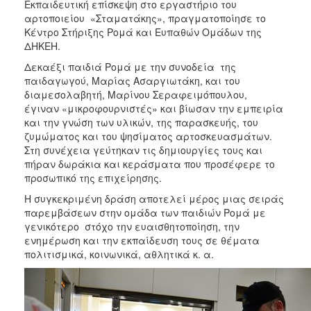
2018
Εκπαιδευτική επίσκεψη στο εργαστήριο του
αρτοποιείου «Σταματάκης», πραγματοποίησε το
2017
Κέντρο Στήριξης Ρομά και Ευπαθών Ομάδων της
2016
ΔΗΚΕΗ.
2015
Δεκαέξι παιδιά Ρομά με την συνοδεία της
παιδαγωγού, Μαρίας Ασαργιωτάκη, και του
2013
διαμεσολαβητή, Μαρίνου Σεραφειμόπουλου,
2012
έγιναν «μικροφουρνιστές» και βίωσαν την εμπειρία
και την γνώση των υλικών, της παρασκευής, του
2011
ζυμώματος και του ψησίματος αρτοσκευασμάτων.
2010
Στη συνέχεια γεύτηκαν τις δημιουργίες τους και
πήραν δωράκια και κεράσματα που προσέφερε το
2006
προσωπικό της επιχείρησης.
Η συγκεκριμένη δράση αποτελεί μέρος μιας σειράς
παρεμβάσεων στην ομάδα των παιδιών Ρομά με
γενικότερο στόχο την ευαισθητοποίηση, την
Ο
ενημέρωση και την εκπαίδευση τους σε θέματα
ΤΟΠΟΣ
πολιτισμικά, κοινωνικά, αθλητικά κ. α.
ΜΑΣ
ΠΟΛΙΤΙΣΜΟΣ