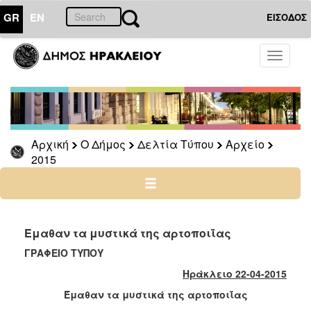
GR
EN
ΕΙΣΟΔΟΣ
Ο
Toggle
ΔΗΜΟΣ
navigati
Δελτία
Τύπου
Αρχείο
Αρχική
Ο Δήμος
Δελτία Τύπου
Αρχείο
2026
2015
2025
2024
2023
2022
Έμαθαν τα μυστικά της αρτοποιΐας
2021
ΓΡΑΦΕΙΟ ΤΥΠΟΥ
2020
Ηράκλειο 22-04-2015
2019
Έμαθαν τα μυστικά της αρτοποιΐας