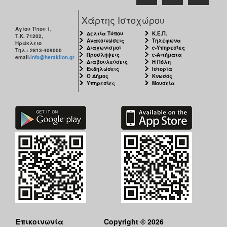
Χάρτης Ιστοχώρου
Αγίου Τίτου 1,
Δελτία Τύπου
Κ.Ε.Π.
Τ.Κ. 71202,
Ανακοινώσεις
Τηλέφωνα
Ηράκλειο
Διαγωνισμοί
e-Υπηρεσίες
Τηλ.: 2813-409000
Προσλήψεις
e-Αιτήματα
email:
info@heraklion.gr
Διαβουλεύσεις
Η Πόλη
Εκδηλώσεις
Ιστορία
Ο Δήμος
Κνωσός
Υπηρεσίες
Μουσεία
Επικοινωνία
Copyright © 2026