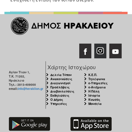
ΑΝΘΕΚΤΙΚΗ
ΠΟΛΗ
Χάρτης Ιστοχώρου
Αγίου Τίτου 1,
Δελτία Τύπου
Κ.Ε.Π.
Τ.Κ. 71202,
Ανακοινώσεις
Τηλέφωνα
Ηράκλειο
Διαγωνισμοί
e-Υπηρεσίες
Τηλ.: 2813-409000
Προσλήψεις
e-Αιτήματα
email:
info@heraklion.gr
Διαβουλεύσεις
Η Πόλη
Εκδηλώσεις
Ιστορία
Ο Δήμος
Κνωσός
Υπηρεσίες
Μουσεία