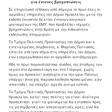
2018
για έντονες βροχοπτώσεις
2017
Σε επιφυλακή τέθηκαν από σήμερα το πρωί όλες οι
αρμόδιες υπηρεσίες του Δήμου Ηρακλείου, μετά την
2016
έκδοση έκτακτου δελτίου έντονων καιρικών
2015
φαινομένων της ΕΜΥ, που προβλέπει ισχυρές
βροχοπτώσεις στην Κρήτη με την πιθανότητα
2013
εκδήλωσης πλημμυρών.
2012
Το Τμήμα Πολιτικής Προστασίας του Δήμου και ο
2011
εντεταλμένος σύμβουλος, κ. Μαρίνος Παττακός,
έστειλε επείγον σήμα στις υπηρεσίες του Δήμου,
2010
ενώ ενημερώθηκαν και οι αρμόδιοι αντιδήμαρχοι.
2006
Ήδη το πρωί παρουσιάστηκε άνοδος της στάθμης των
νερών στο Δρακουλιάρη και στο Γιόφυρο, χωρίς
όμως να προκαλεί ανησυχία για την ώρα. Πάντως
υπάρχει συνεχής παρακολούθηση προκειμένου, εάν
απαιτηθεί, να υπάρξει άμεση αντιμετώπιση.
Ο
ΤΟΠΟΣ
Το Τμήμα Πολιτικής Προστασίας του Δήμου
ΜΑΣ
Ηρακλείου, καλεί τους πολίτες να είναι ιδιαίτερα
προσεκτικοί, γιατί τα φαινόμενα θα ενταθούν προς
ΠΟΛΙΤΙΣΜΟΣ
τις μεσημβρινές και απογευματινές ώρες, ενώ θα
ενισχυθεί η ένταση των νοτίων ανέμων.