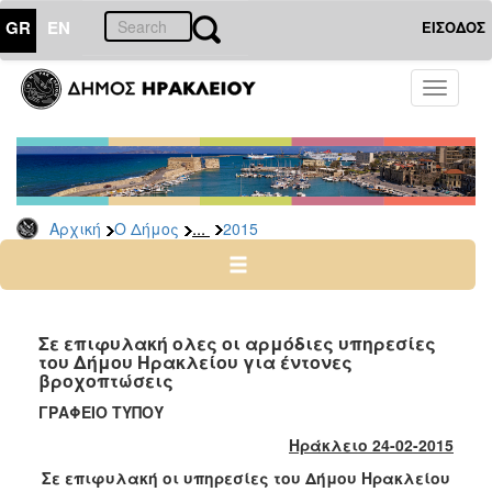
GR
EN
ΕΙΣΟΔΟΣ
Ο
Toggle
ΔΗΜΟΣ
navigati
Δελτία
Τύπου
Αρχείο
...
Αρχική
Ο Δήμος
2015
2026
2025
2024
2023
Σε επιφυλακή ολες οι αρμόδιες υπηρεσίες
του Δήμου Ηρακλείου για έντονες
2022
βροχοπτώσεις
2021
ΓΡΑΦΕΙΟ ΤΥΠΟΥ
2020
Ηράκλειο 24-02-2015
2019
Σε επιφυλακή οι υπηρεσίες του Δήμου Ηρακλείου