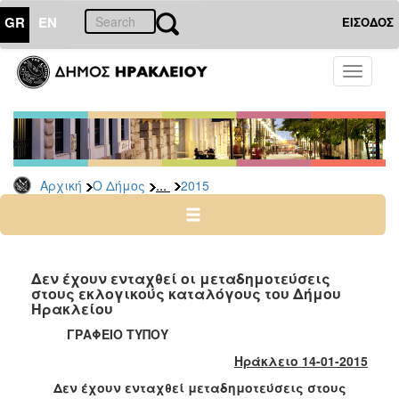
GR
EN
ΕΙΣΟΔΟΣ
Ο
Toggle
ΔΗΜΟΣ
navigati
Δελτία
Τύπου
Αρχείο
...
Αρχική
Ο Δήμος
2015
2026
2025
2024
2023
Δεν έχουν ενταχθεί οι μεταδημοτεύσεις
στους εκλογικούς καταλόγους του Δήμου
2022
Ηρακλείου
2021
ΓΡΑΦΕΙΟ ΤΥΠΟΥ
2020
Ηράκλειο 14-01-2015
2019
Δεν έχουν ενταχθεί μεταδημοτεύσεις στους