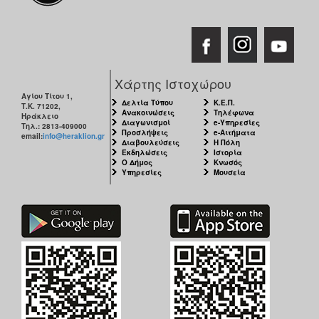
ΑΝΘΕΚΤΙΚΗ
ΠΟΛΗ
Χάρτης Ιστοχώρου
Αγίου Τίτου 1,
Δελτία Τύπου
Κ.Ε.Π.
Τ.Κ. 71202,
Ανακοινώσεις
Τηλέφωνα
Ηράκλειο
Διαγωνισμοί
e-Υπηρεσίες
Τηλ.: 2813-409000
Προσλήψεις
e-Αιτήματα
email:
info@heraklion.gr
Διαβουλεύσεις
Η Πόλη
Εκδηλώσεις
Ιστορία
Ο Δήμος
Κνωσός
Υπηρεσίες
Μουσεία