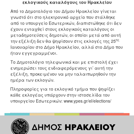
2018
εκλογικούς καταλόγους του Ηρακλείου
2017
Από το Δημοτολόγιο του Δήμου Ηρακλείου γίνεται
γνωστό ότι στο ηλεκτρονικό αρχείο που στάλθηκε
2016
από το υπουργείο Εσωτερικών, διαπιστώθηκε ότι δεν
2015
έχουν ενταχθεί στους εκλογικούς καταλόγους οι
μεταδημοτεύσεις δημοτών, οι οποίοι μετά από αυτή
2013
ης
την εξέλιξη δεν θα ψηφίσουν στις εκλογές της 25
2012
Ιανουαρίου στο Δήμο Ηρακλείου, αλλά στο Δήμο που
ήταν εγγεγραμμένοι.
2011
Το Δημοτολόγιο τηλεφωνικά και με επιστολή έχει
2010
ενημερώσει τους ενδιαφερόμενους γι’ αυτή την
2006
εξέλιξη, προκειμένου να μην ταλαιπωρηθούν την
ημέρα των εκλογών.
Πληροφορίες για το εκλογικό τμήμα που ψηφίζει
κάθε εκλογέας υπάρχουν στην ιστοσελίδα του
υπουργείου Εσωτερικών: www.ypes.gr/el/elections/
Ο
ΤΟΠΟΣ
ΜΑΣ
ΠΟΛΙΤΙΣΜΟΣ