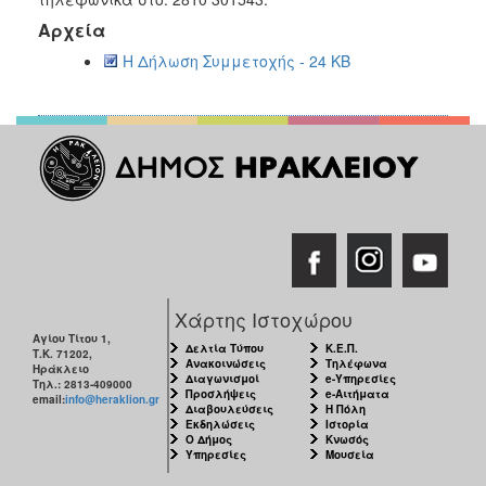
ΑΝΘΕΚΤΙΚΗ
Αρχεία
ΠΟΛΗ
Η Δήλωση Συμμετοχής - 24 KB
Χάρτης Ιστοχώρου
Αγίου Τίτου 1,
Δελτία Τύπου
Κ.Ε.Π.
Τ.Κ. 71202,
Ανακοινώσεις
Τηλέφωνα
Ηράκλειο
Διαγωνισμοί
e-Υπηρεσίες
Τηλ.: 2813-409000
Προσλήψεις
e-Αιτήματα
email:
info@heraklion.gr
Διαβουλεύσεις
Η Πόλη
Εκδηλώσεις
Ιστορία
Ο Δήμος
Κνωσός
Υπηρεσίες
Μουσεία