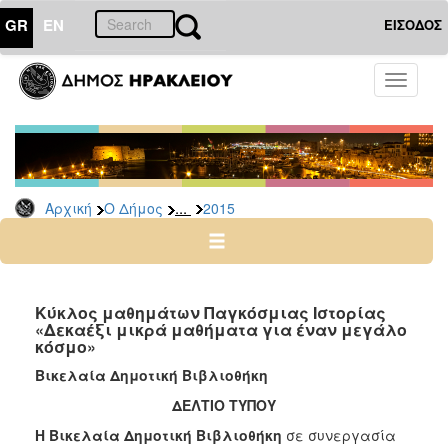
GR
EN
ΕΙΣΟΔΟΣ
Ο
Toggle
ΔΗΜΟΣ
navigati
Δελτία
Τύπου
Αρχείο
...
Αρχική
Ο Δήμος
2015
2026
2025
2024
2023
Κύκλος μαθημάτων Παγκόσμιας Ιστορίας
«Δεκαέξι μικρά μαθήματα για έναν μεγάλο
2022
κόσμο»
2021
Βικελαία Δημοτική Βιβλιοθήκη
2020
ΔΕΛΤΙΟ ΤΥΠΟΥ
2019
Η Βικελαία Δημοτική Βιβλιοθήκη
σε συνεργασία