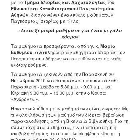
2018
με το
Τμήμα
Ιστορίας και Αρχαιολογίας
του
Εθνικού και Καποδιστριακού Πανεπιστημίου
2017
Αθηνών
, διοργανώνει έναν κύκλο μαθημάτων
2016
Παγκόσμιας Ιστορίας με τίτλο:
2015
«Δεκαέξι μικρά μαθήματα για έναν μεγάλο
κόσμο»
2013
Τα μαθήματα προσφέρονται από την κ.
Μαρία
2012
Ευθυμίου
, αναπληρώτρια καθηγήτρια Ιστορίας του
2011
Πανεπιστημίου Αθηνών και απευθύνονται σε κάθε
ενδιαφερόμενο.
2010
Τα μαθήματα ξεκινούν από την Παρασκευή 20
2006
Νοεμβρίου 2015 και θα πραγματοποιούνται κάθε
Παρασκευή - Σάββατο 5.30 μ.μ. - 9.00 μ.μ., και
Κυριακή 9.30 π.μ. – 13.00 μ.μ. στην αίθουσα
«Ανδρόγεω».
Ο
Η παρακολούθηση των μαθημάτων είναι δωρεάν. Με
ΤΟΠΟΣ
την ολοκλήρωση των μαθημάτων δίδεται βεβαίωση
ΜΑΣ
παρακολούθησης από τη Βικελαία Βιβλιοθήκη. Για τη
συμμετοχή στα μαθήματα, είναι απαραίτητη η
ΠΟΛΙΤΙΣΜΟΣ
υποβολή αίτησης στο e-mail: katalog@heraklion.gr ή
τηλεφωνικά στο: 2810 301543.