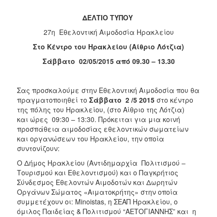
2018
2017
ΔΕΛΤΙΟ ΤΥΠΟΥ
2016
27η Εθελοντική Αιμοδοσία Ηρακλείου
2015
Στο Κέντρο του Ηρακλείου (Αίθριο Λότζια)
2013
Σάββατο 02/05/2015 από 09.30 – 13.30
2012
2011
Σας προσκαλούμε στην Εθελοντική Αιμοδοσία που θα
πραγματοποιηθεί το
Σάββατο 2 /5 2015
στο κέντρο
2010
της πόλης του Ηρακλείου, (στο Αίθριο της Λότζια)
2006
και ώρες 09:30 – 13:30. Πρόκειται για μια κοινή
προσπάθεια αιμοδοσίας εθελοντικών σωματείων
και οργανώσεων του Ηρακλείου, την οποία
συντονίζουν:
O Δήμος Ηρακλείου (Αντιδημαρχία Πολιτισμού –
Ο
ΤΟΠΟΣ
Τουρισμού και Εθελοντισμού) και ο Παγκρήτιος
ΜΑΣ
Σύνδεσμος Εθελοντών Αιμοδοτών και Δωρητών
Οργάνων Σώματος «Αιματοκρήτης» στην οποία
ΠΟΛΙΤΙΣΜΟΣ
συμμετέχουν οι: Minoistas, η ΣΕΑΠ Ηρακλείου, ο
όμιλος Παιδείας & Πολιτισμού “ΑΕΤΟΓΙΑΝΝΗΣ” και η