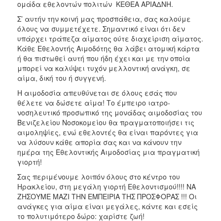
ομάδα εθελοντών πολιτών ΚΕΘΕΑ ΑΡΙΑΔΝΗ.
ΑΝΘΕΚΤΙΚΗ
ΠΟΛΗ
Σ’ αυτήν την κοινή μας προσπάθεια, σας καλούμε
όλους να συμμετέχετε. Σημαντικό είναι ότι δεν
υπάρχει τράπεζα αίματος ούτε διαχείριση αίματος.
Κάθε Εθελοντής Αιμοδότης θα λάβει ατομική κάρτα
ή θα πιστωθεί αυτή που ήδη έχει και με την οποία
μπορεί να καλύψει τυχόν μελλοντική ανάγκη, σε
αίμα, δική του ή συγγενή.
Η αιμοδοσία απευθύνεται σε όλους εσάς που
θέλετε να δώσετε αίμα! Το έμπειρο ιατρο-
νοσηλευτικό προσωπικό της μονάδας αιμοδοσίας του
Βενιζελείου Νοσοκομείου θα πραγματοποιήσει τις
αιμοληψίες, ενώ εθελοντές θα είναι παρόντες για
να λύσουν κάθε απορία σας και να κάνουν την
ημέρα της Εθελοντικής Αιμοδοσίας μια πραγματική
γιορτή!
Σας περιμένουμε λοιπόν όλους στο κέντρο του
Ηρακλείου, στη μεγάλη γιορτή Εθελοντισμού!!!! ΝΑ
ΖΗΣΟΥΜΕ ΜΑΖΙ ΤΗΝ ΕΜΠΕΙΡΙΑ ΤΗΣ ΠΡΟΣΦΟΡΑΣ !!! Οι
ανάγκες για αίμα είναι μεγάλες, κάντε και εσείς
το πολυτιμότερο δώρο: χαρίστε ζωή!