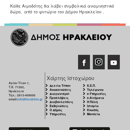
Κάθε Αιμοδότης θα λάβει συμβολικά αναμνηστικό
δώρο, από το φυτώριο του Δήμου Ηρακλείου .
Χάρτης Ιστοχώρου
Αγίου Τίτου 1,
Δελτία Τύπου
Κ.Ε.Π.
Τ.Κ. 71202,
Ανακοινώσεις
Τηλέφωνα
Ηράκλειο
Διαγωνισμοί
e-Υπηρεσίες
Τηλ.: 2813-409000
Προσλήψεις
e-Αιτήματα
email:
info@heraklion.gr
Διαβουλεύσεις
Η Πόλη
Εκδηλώσεις
Ιστορία
Ο Δήμος
Κνωσός
Υπηρεσίες
Μουσεία