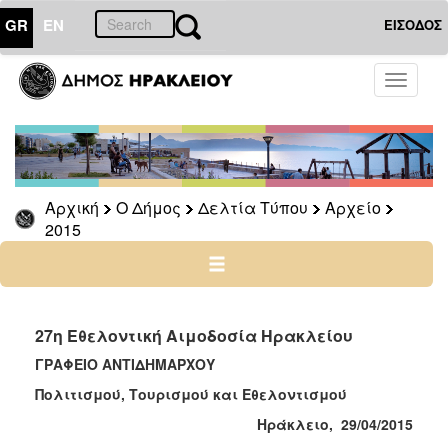
GR
EN
ΕΙΣΟΔΟΣ
Ο
Toggle
ΔΗΜΟΣ
navigati
Δελτία
Τύπου
Αρχείο
Αρχική
Ο Δήμος
Δελτία Τύπου
Αρχείο
2026
2015
2025
2024
2023
2022
27η Εθελοντική Αιμοδοσία Ηρακλείου
2021
ΓΡΑΦΕΙΟ ΑΝΤΙΔΗΜΑΡΧΟΥ
2020
Πολιτισμού, Τουρισμού και Eθελοντισμού
2019
Ηράκλειο, 29/04/2015