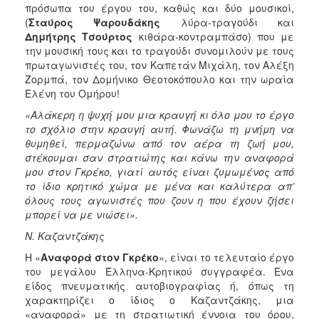
πρόσωπα του έργου του, καθώς και δύο μουσικοί,
(
Σταύρος Ψαρουδάκης
λύρα-τραγούδι και
Δημήτρης Τσούρτος
κιθάρα-κοντραμπάσο) που με
την μουσική τους και το τραγούδι συνομιλούν με τους
πρωταγωνιστές του, τον Καπετάν Μιχάλη, τον Αλέξη
Ζορμπά, τον Δομήνικο Θεοτοκόπουλο και την ωραία
Ελένη του Ομήρου!
«Αλάκερη η ψυχή μου μια κραυγή κι όλο μου το έργο
το σχόλιο στην κραυγή αυτή. Φωνάζω τη μνήμη να
θυμηθεί, περμαζώνω από τον αέρα τη ζωή μου,
στέκουμαι σαν στρατιώτης και κάνω την αναφορά
μου στον Γκρέκο, γιατί αυτός είναι ζυμωμένος από
το ίδιο κρητικό χώμα με μένα και καλύτερα απ’
όλους τους αγωνιστές που ζουν η που έχουν ζήσει
μπορεί να με νιώσει».
Ν. Καζαντζάκης
Η «
Αναφορά στον Γκρέκο
», είναι το τελευταίο έργο
του μεγάλου Έλληνα-Κρητικού συγγραφέα. Ένα
είδος πνευματικής αυτοβιογραφίας ή, όπως τη
χαρακτηρίζει ο ίδιος ο Καζαντζάκης, μια
«αναφορά» με τη στρατιωτική έννοια του όρου,