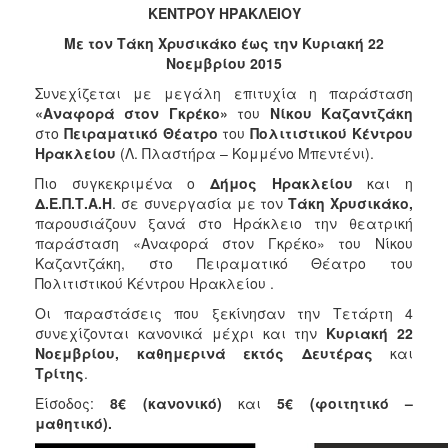
2018
ΚΕΝΤΡΟΥ ΗΡΑΚΛΕΙΟΥ
2017
Με τον Τάκη Χρυσικάκο έως την Κυριακή 22
2016
Νοεμβρίου 2015
2015
Συνεχίζεται με μεγάλη επιτυχία η παράσταση
«Αναφορά στον Γκρέκο»
του
Νίκου Καζαντζάκη
2013
στο
Πειραματικό Θέατρο
του
Πολιτιστικού Κέντρου
2012
Ηρακλείου
(Λ. Πλαστήρα – Κομμένο Μπεντένι).
2011
Πιο συγκεκριμένα ο
Δήμος Ηρακλείου
και η
Δ.Ε.Π.Τ.Α.Η
. σε συνεργασία με τον
Τάκη Χρυσικάκο,
2010
παρουσιάζουν ξανά στο Ηράκλειο την θεατρική
2006
παράσταση «Αναφορά στον Γκρέκο» του Νίκου
Καζαντζάκη, στο Πειραματικό Θέατρο του
Πολιτιστικού Κέντρου Ηρακλείου .
Οι παραστάσεις που ξεκίνησαν
την Τετάρτη 4
συνεχίζονται κανονικά μέχρι και την
Κυριακή 22
Ο
Νοεμβρίου, καθημερινά εκτός
Δευτέρας
και
ΤΟΠΟΣ
ΜΑΣ
Τρίτης
.
Είσοδος:
8€ (κανονικό)
και
5€ (φοιτητικό –
ΠΟΛΙΤΙΣΜΟΣ
μαθητικό).