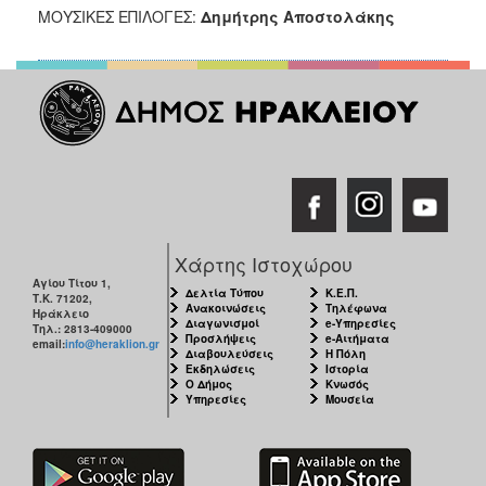
ΜΟΥΣΙΚΕΣ ΕΠΙΛΟΓΕΣ:
Δημήτρης Αποστολάκης
Χάρτης Ιστοχώρου
Αγίου Τίτου 1,
Δελτία Τύπου
Κ.Ε.Π.
Τ.Κ. 71202,
Ανακοινώσεις
Τηλέφωνα
Ηράκλειο
Διαγωνισμοί
e-Υπηρεσίες
Τηλ.: 2813-409000
Προσλήψεις
e-Αιτήματα
email:
info@heraklion.gr
Διαβουλεύσεις
Η Πόλη
Εκδηλώσεις
Ιστορία
Ο Δήμος
Κνωσός
Υπηρεσίες
Μουσεία