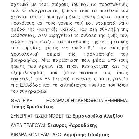
σχετικά με τους στόχους του και τις προσπάθειές
του. Ο συγγραφέας ξεκινά από τα παιδικά του
χρόνια (αφού προηγουμένως αναφέρεται στους
προγόνους και τους γονείς του) και σταματά στην
ημέρα της «κρητικής ματιάς» και στη σύλληψη της
Οδύσσειας. Δεν αφηγείται το σύνολο της ζωής του,
αλλά παρουσιάζει τους σταθμούς της πνευματικής
του πορείας, χωρίς να ακολουθεί την αυστηρή
χρονολογική σειρά της πραγματικής του
βιογραφίας. Μια παράσταση που, μέσα από τους
ήρωες των έργων του Νίκου Καζαντζάκη και τις
εξομολογήσεις του (στον παππού του, όπως
αποκαλεί τον Ελ Γκρέκο) συναντάμε το μεγαλείο
της Ελλάδας και το ανυπόταχτο πνεύμα του ίδιου
του συγγραφέα.
ΘΕΑΤΡΙΚΗ ΠΡΟΣΑΡΜΟΓΗ-ΣΚΗΝΟΘΕΣΙΑ-ΕΡΜΗΝΕΙΑ:
Τάκης Χρυσικάκος
ΣΥΝΕΡΓΑΤΗΣ-ΣΚΗΝΟΘΕΤΗΣ:
Εμμανουέλα Αλεξίου
ΛΥΡΑ-ΤΡΑΓΟΥΔΙ:
Σταύρος Ψαρουδάκης
ΚΙΘΑΡΑ-ΚΟΝΤΡΑΜΠΑΣΟ:
Δημήτρης Τσούρτος