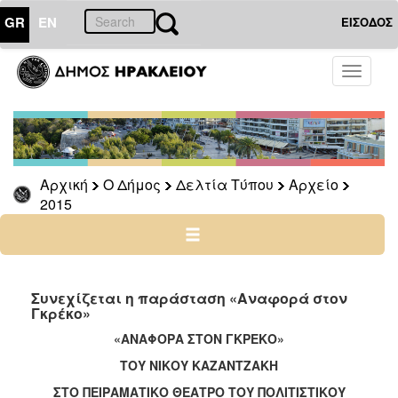
GR
EN
ΕΙΣΟΔΟΣ
Ο
Toggle
ΔΗΜΟΣ
navigati
Δελτία
Τύπου
Αρχείο
Αρχική
Ο Δήμος
Δελτία Τύπου
Αρχείο
2026
2015
2025
2024
2023
2022
Συνεχίζεται η παράσταση «Αναφορά στον
Γκρέκο»
2021
«ΑΝΑΦΟΡΑ ΣΤΟΝ ΓΚΡΕΚΟ»
2020
ΤΟΥ ΝΙΚΟΥ ΚΑΖΑΝΤΖΑΚΗ
2019
ΣΤΟ ΠΕΙΡΑΜΑΤΙΚΟ ΘΕΑΤΡΟ ΤΟΥ ΠΟΛΙΤΙΣΤΙΚΟΥ