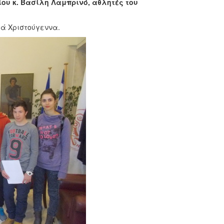
ου κ. Βασίλη Λαμπρινό,
αθλητές του
ά Χριστούγεννα.