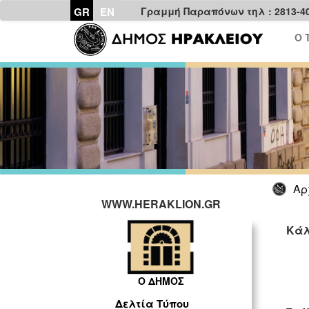
GR
EN
Γραμμή Παραπόνων τηλ : 2813-4
Ο 
Αρ
WWW.HERAKLION.GR
Κάλ
ΓΡ
Η
Ο ΔΗΜΟΣ
Δελτία Τύπου