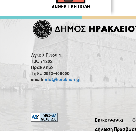
ΑΝΘΕΚΤΙΚΗ ΠΟΛΗ
Αγίου Τίτου 1,
Τ.Κ. 71202,
Ηράκλειο
Τηλ.: 2813-409000
email:
info@heraklion.gr
Επικοινωνία
Ό
Δήλωση Προσβασ