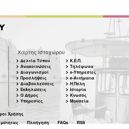
Χάρτης Ιστοχώρου
Δελτία Τύπου
Κ.Ε.Π.
Ανακοινώσεις
Τηλέφωνα
Διαγωνισμοί
e-Υπηρεσίες
Προσλήψεις
e-Αιτήματα
Διαβουλεύσεις
Η Πόλη
Εκδηλώσεις
Ιστορία
Ο Δήμος
Κνωσός
Υπηρεσίες
Μουσεία
ροι Χρήσης
ιμότητας
Πλοήγηση
FAQs
RSS