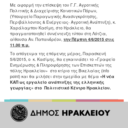
2018
Με αφορμή την επίσκεψη του Γ.Γ. Αγροτικής
2017
Πολιτικής & Διαχείρισης Κοινοτικών Πόρων,
(Υπουργείο Παραγωγικής Ανασυγκρότησης,
2016
Περιβάλλοντος & Ενέργειας- Αγροτική Ανάπτυξη), κ.
2015
Χαράλαμπου Κασίμη, στο Ηράκλειο, θα
πραγματοποιηθεί συνέντευξη τύπου στη Λότζια,
2013
αίθουσα Αν. Παπανδρέου,
την Πέμπτη 4/6/2015 στις
2012
11.00 π.μ.
2011
Το απόγευμα της επόμενης μέρας, Παρασκευή
5/6/2015, ο κ. Κασίμης, θα εγκαινιάσει το «Γραφείο
2010
Ενημέρωσης & Πληροφόρησης των Επισκεπτών της
2006
πόλης Ηρακλείου» στο κτίριο της Βικελαίας (info
point) και θα μιλήσει στην ημερίδα με θέμα
«Η νέα
ΚΑΠ ως εργαλείο ανάπτυξης της ελληνικής
γεωργίας» στο Πολιτιστικό Κέντρο Ηρακλείου.
Ο
ΤΟΠΟΣ
ΜΑΣ
ΠΟΛΙΤΙΣΜΟΣ