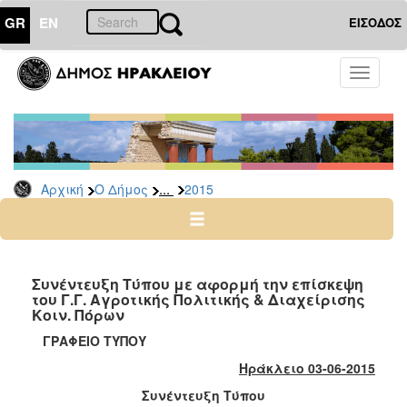
GR
EN
ΕΙΣΟΔΟΣ
Ο
Toggle
ΔΗΜΟΣ
navigati
Δελτία
Τύπου
Αρχείο
...
Αρχική
Ο Δήμος
2015
2026
2025
2024
2023
Συνέντευξη Τύπου με αφορμή την επίσκεψη
του Γ.Γ. Αγροτικής Πολιτικής & Διαχείρισης
2022
Κοιν. Πόρων
2021
ΓΡΑΦΕΙΟ ΤΥΠΟΥ
2020
Ηράκλειο 03-06-2015
2019
Συνέντευξη Τύπου