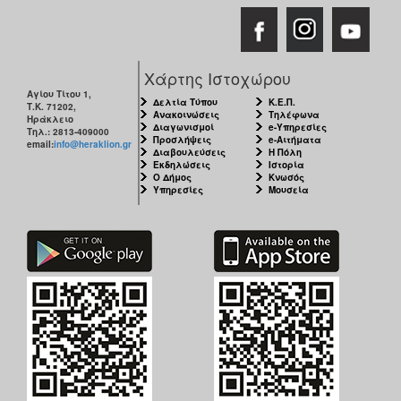
ΑΝΘΕΚΤΙΚΗ
ΠΟΛΗ
Χάρτης Ιστοχώρου
Αγίου Τίτου 1,
Δελτία Τύπου
Κ.Ε.Π.
Τ.Κ. 71202,
Ανακοινώσεις
Τηλέφωνα
Ηράκλειο
Διαγωνισμοί
e-Υπηρεσίες
Τηλ.: 2813-409000
Προσλήψεις
e-Αιτήματα
email:
info@heraklion.gr
Διαβουλεύσεις
Η Πόλη
Εκδηλώσεις
Ιστορία
Ο Δήμος
Κνωσός
Υπηρεσίες
Μουσεία