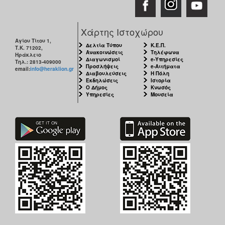
Χάρτης Ιστοχώρου
Αγίου Τίτου 1,
Δελτία Τύπου
Κ.Ε.Π.
Τ.Κ. 71202,
Ανακοινώσεις
Τηλέφωνα
Ηράκλειο
Διαγωνισμοί
e-Υπηρεσίες
Τηλ.: 2813-409000
Προσλήψεις
e-Αιτήματα
email:
info@heraklion.gr
Διαβουλεύσεις
Η Πόλη
Εκδηλώσεις
Ιστορία
Ο Δήμος
Κνωσός
Υπηρεσίες
Μουσεία