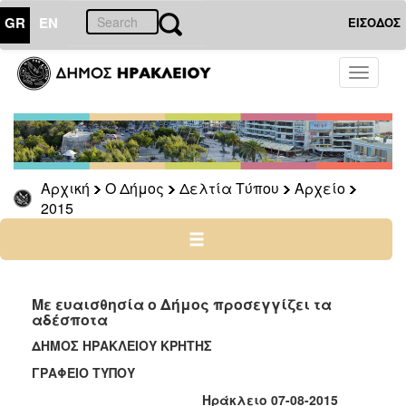
GR
EN
ΕΙΣΟΔΟΣ
Ο
Toggle
ΔΗΜΟΣ
navigati
Δελτία
Τύπου
Αρχείο
Αρχική
Ο Δήμος
Δελτία Τύπου
Αρχείο
2026
2015
2025
2024
2023
2022
Με ευαισθησία ο Δήμος προσεγγίζει τα
αδέσποτα
2021
ΔΗΜΟΣ ΗΡΑΚΛΕΙΟΥ ΚΡΗΤΗΣ
2020
ΓΡΑΦΕΙΟ ΤΥΠΟΥ
2019
Ηράκλειο 07-08-2015