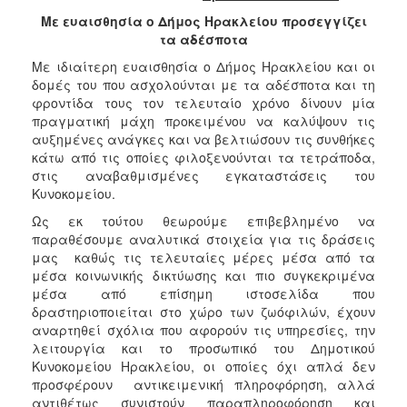
2018
Με ευαισθησία ο Δήμος Ηρακλείου προσεγγίζει
2017
τα αδέσποτα
2016
Με ιδιαίτερη ευαισθησία ο Δήμος Ηρακλείου και οι
2015
δομές του που ασχολούνται με τα αδέσποτα και τη
φροντίδα τους τον τελευταίο χρόνο δίνουν μία
2013
πραγματική μάχη προκειμένου να καλύψουν τις
2012
αυξημένες ανάγκες και να βελτιώσουν τις συνθήκες
κάτω από τις οποίες φιλοξενούνται τα τετράποδα,
2011
στις αναβαθμισμένες εγκαταστάσεις του
2010
Κυνοκομείου.
2006
Ως εκ τούτου θεωρούμε επιβεβλημένο να
παραθέσουμε αναλυτικά στοιχεία για τις δράσεις
μας καθώς τις τελευταίες μέρες μέσα από τα
μέσα κοινωνικής δικτύωσης και πιο συγκεκριμένα
μέσα από επίσημη ιστοσελίδα που
Ο
δραστηριοποιείται στο χώρο των ζωόφιλών, έχουν
ΤΟΠΟΣ
αναρτηθεί σχόλια που αφορούν τις υπηρεσίες, την
ΜΑΣ
λειτουργία και το προσωπικό του Δημοτικού
Κυνοκομείου Ηρακλείου, οι οποίες όχι απλά δεν
ΠΟΛΙΤΙΣΜΟΣ
προσφέρουν αντικειμενική πληροφόρηση, αλλά
αντιθέτως συνιστούν παραπληροφόρηση και