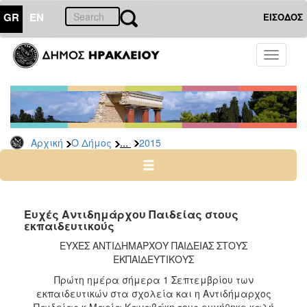
GR
EN
ΕΙΣΟΔΟΣ
Ο
Toggle
ΔΗΜΟΣ
navigati
Δελτία
Τύπου
Αρχείο
...
Αρχική
Ο Δήμος
2015
2026
2025
2024
2023
Ευχές Αντιδημάρχου Παιδείας στους
εκπαιδευτικούς
2022
ΕΥΧΕΣ ΑΝΤΙΔΗΜΑΡΧΟΥ ΠΑΙΔΕΙΑΣ ΣΤΟΥΣ
2021
ΕΚΠΑΙΔΕΥΤΙΚΟΥΣ
2020
Πρώτη ημέρα σήμερα 1 Σεπτεμβρίου των
2019
εκπαιδευτικών στα σχολεία και η Αντιδήμαρχος
Παιδείας κ.Μαρία Καναβάκη τους ευχήθηκε καλή