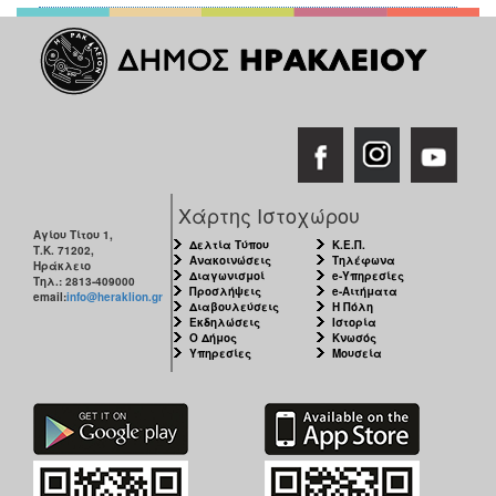
ΑΝΘΕΚΤΙΚΗ
ΠΟΛΗ
Χάρτης Ιστοχώρου
Αγίου Τίτου 1,
Δελτία Τύπου
Κ.Ε.Π.
Τ.Κ. 71202,
Ανακοινώσεις
Τηλέφωνα
Ηράκλειο
Διαγωνισμοί
e-Υπηρεσίες
Τηλ.: 2813-409000
Προσλήψεις
e-Αιτήματα
email:
info@heraklion.gr
Διαβουλεύσεις
Η Πόλη
Εκδηλώσεις
Ιστορία
Ο Δήμος
Κνωσός
Υπηρεσίες
Μουσεία