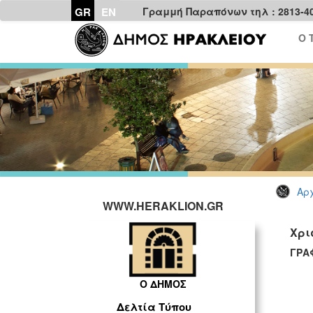
GR
EN
Γραμμή Παραπόνων τηλ : 2813-4
Ο 
Αρχ
WWW.HERAKLION.GR
Χρι
ΓΡΑ
Η
Ο ΔΗΜΟΣ
Δελτία Τύπου