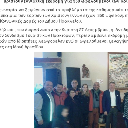
Χριστουγεννιάτικη εκδρομή για 350 ωφελούμενοι των Κο
ευκαιρία να ξεφύγουν από τα προβλήματα της καθημερινότητ
ευκαιρία των εορτών των Χριστουγέννων είχαν 350 ωφελούμεν
 Κοινωνικές Δομές του Δήμου Ηρακλείου.
δήλωση, που διοργάνωσαν την Κυριακή 27 Δεκεμβρίου, η Αντιδ
ον Σύνδεσμο Τουριστικών Πρακτόρων, περιελάμβανε εκδρομή
άν από Ιδιοκτήτες λεωφορείων ενώ οι ωφελούμενοι ξεναγήθη
ς στη Μονή Αρκαδίου.