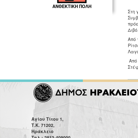
ΑΝΘΕΚΤΙΚΗ ΠΟΛΗ
Στη 
Συμβ
πρόε
Διβό
Από 
Ρίτσ
Λαγο
Από 
Στέφ
Αγίου Τίτου 1,
Τ.Κ. 71202,
Ηράκλειο
Τηλ.: 2813-409000