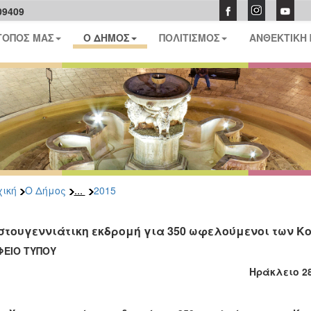
09409
ΤΟΠΟΣ ΜΑΣ
Ο ΔΗΜΟΣ
ΠΟΛΙΤΙΣΜΟΣ
ΑΝΘΕΚΤΙΚΗ
...
ική
Ο Δήμος
2015
στουγεννιάτικη εκδρομή για 350 ωφελούμενοι των Κ
ΦΕΙΟ ΤΥΠΟΥ
ράκλειο 28-12--