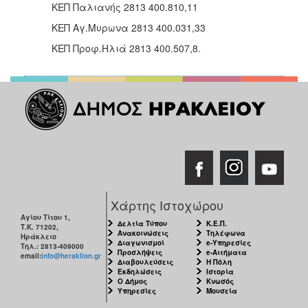
ΚΕΠ Παλιανής 2813 400.810,11
ΚΕΠ Αγ.Μυρωνα 2813 400.031,33
ΚΕΠ Προφ.Ηλιά 2813 400.507,8.
Χάρτης Ιστοχώρου
Αγίου Τίτου 1,
Δελτία Τύπου
Κ.Ε.Π.
Τ.Κ. 71202,
Ανακοινώσεις
Τηλέφωνα
Ηράκλειο
Διαγωνισμοί
e-Υπηρεσίες
Τηλ.: 2813-409000
Προσλήψεις
e-Αιτήματα
email:
info@heraklion.gr
Διαβουλεύσεις
Η Πόλη
Εκδηλώσεις
Ιστορία
Ο Δήμος
Κνωσός
Υπηρεσίες
Μουσεία