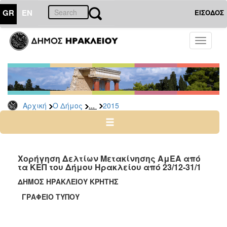
GR
EN
ΕΙΣΟΔΟΣ
Ο
Toggle
ΔΗΜΟΣ
navigati
Δελτία
Τύπου
Αρχείο
...
Αρχική
Ο Δήμος
2015
2026
2025
2024
2023
Χορήγηση Δελτίων Μετακίνησης ΑμΕΑ από
τα ΚΕΠ του Δήμου Ηρακλείου από 23/12-31/1
2022
ΔΗΜΟΣ ΗΡΑΚΛΕΙΟΥ ΚΡΗΤΗΣ
2021
ΓΡΑΦΕΙΟ ΤΥΠΟΥ
2020
2019