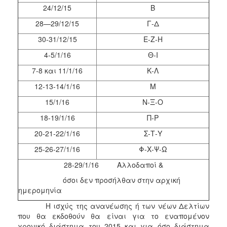
ΑΝΘΕΚΤΙΚΗ
24/12/15
Β
ΠΟΛΗ
28—29/12/15
Γ-Δ
30-31/12/15
Ε-Ζ-Η
4-5/1/16
Θ-Ι
7-8 και 11/1/16
Κ-Λ
12-13-14/1/16
Μ
15/1/16
Ν-Ξ-Ο
18-19/1/16
Π-Ρ
20-21-22/1/16
Σ-Τ-Υ
25-26-27/1/16
Φ-Χ-Ψ-Ω
28-29/1/16 Αλλοδαποί &
όσοι δεν προσήλθαν στην αρχική
ημερομηνία
Η ισχύς της ανανέωσης ή των νέων Δελτίων
που θα εκδοθούν θα είναι για το εναπομένον
χρονικό διάστημα του 2015 και για όσο διάστημα