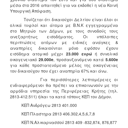
μέσα στο 2016 απαιτηθεί για να εκδοθεί η νέα Κοινή
Υπουργική Απόφαση.
Τονίζεται ότι δικαιούχοι Δελτίου είναι όλοι οι
ολικά τυφλοί και άτομα με Β.Ν.Κ εγγεγραμμένα
στο Μητρώο των Δήμων, με τους συνοδούς τους
ανεξαρτήτως εισοδήματος. Οι υπόλοιπες
περιπτώσεις ατόμων με ειδικές ανάγκες &
αναπηρίες δικαιούνται μόνο εφόσον έχουν
εισόδημα ατομικό μέχρι
23.000 ευρώ
ή συνολικό
οικογενειακό
29.000
e
, προσαυξανόμενο κατά
5.600
e
για κάθε προστατευόμενο μέλος της οικογένειας
του δικαιούχου που έχει αναπηρία 67% και άνω.
Για περισσότερες λεπτομέρειες οι
ενδιαφερόμενοι θα πρέπει να επικοινωνούν με την
αρμόδια υπηρεσία της Περιφέρειας Κρήτης (τηλ.
2813-412.511) ή/και τα κατά τόπους ΚΕΠ του Δήμου.
ΚΕΠ Ανδρόγεω 2813 401.000
ΚΕΠ Πλαστηρα 2813 406.302,4,5,6,7,8
ΚΕΠ Ν.Αλικαρνασσού 2813 409 -832,874, 876,877