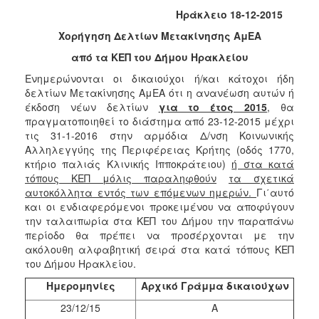
2018
Ηράκλειο 18-12-2015
2017
Χορήγηση Δελτίων Μετακίνησης ΑμΕΑ
2016
από τα ΚΕΠ του Δήμου Ηρακλείου
2015
Ενημερώνονται οι δικαιούχοι ή/και κάτοχοι ήδη
2013
δελτίων Μετακίνησης ΑμΕΑ ότι η ανανέωση αυτών ή
έκδοση νέων δελτίων
για το έτος 2015
, θα
2012
πραγματοποιηθεί το διάστημα από 23-12-2015 μέχρι
2011
τις 31-1-2016 στην αρμόδια Δ/νση Κοινωνικής
Αλληλεγγύης της Περιφέρειας Κρήτης (οδός 1770,
2010
κτήριο παλιάς Κλινικής Ιπποκράτειου)
ή στα κατά
2006
τόπους ΚΕΠ μόλις παραληφθούν
τα σχετικά
αυτοκόλλητα εντός των επόμενων ημερών.
Γι΄αυτό
και οι ενδιαφερόμενοι προκειμένου να αποφύγουν
την ταλαιπωρία στα ΚΕΠ του Δήμου την παραπάνω
περίοδο θα πρέπει να προσέρχονται με την
Ο
ακόλουθη αλφαβητική σειρά στα κατά τόπους ΚΕΠ
ΤΟΠΟΣ
του Δήμου Ηρακλείου.
ΜΑΣ
Ημερομηνίες
Αρχικό Γράμμα δικαιούχων
ΠΟΛΙΤΙΣΜΟΣ
23/12/15
Α