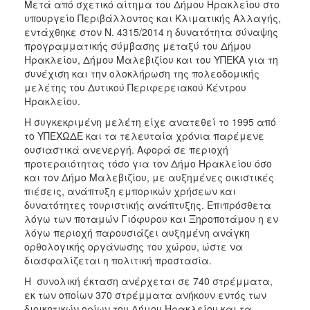
2018
Μετά από σχετικό αίτημα του Δήμου Ηρακλείου στο
υπουργείο Περιβάλλοντος και Κλιματικής Αλλαγής,
2017
εντάχθηκε στον Ν. 4315/2014 η δυνατότητα σύναψης
2016
προγραμματικής σύμβασης μεταξύ του Δήμου
Ηρακλείου, Δήμου Μαλεβιζίου και του ΥΠΕΚΑ για τη
2015
συνέχιση και την ολοκλήρωση της πολεοδομικής
2013
μελέτης του Δυτικού Περιφερειακού Κέντρου
Ηρακλείου.
2012
Η συγκεκριμένη μελέτη είχε ανατεθεί το 1995 από
2011
το ΥΠΕΧΩΔΕ και τα τελευταία χρόνια παρέμενε
2010
ουσιαστικά ανενεργή. Αφορά σε περιοχή
προτεραιότητας τόσο για τον Δήμο Ηρακλείου όσο
2006
και τον Δήμο Μαλεβιζίου, με αυξημένες οικιστικές
πιέσεις, ανάπτυξη εμπορικών χρήσεων και
δυνατότητες τουριστικής ανάπτυξης. Επιπρόσθετα
λόγω των ποταμών Γιόφυρου και Ξηροποτάμου η εν
λόγω περιοχή παρουσιάζει αυξημένη ανάγκη
Ο
ΤΟΠΟΣ
ορθολογικής οργάνωσης του χώρου, ώστε να
ΜΑΣ
διασφαλίζεται η πολιτική προστασία.
Η συνολική έκταση ανέρχεται σε 740 στρέμματα,
ΠΟΛΙΤΙΣΜΟΣ
εκ των οποίων 370 στρέμματα ανήκουν εντός των
διοικητικών ορίων του Δήμου Ηρακλείου και τα