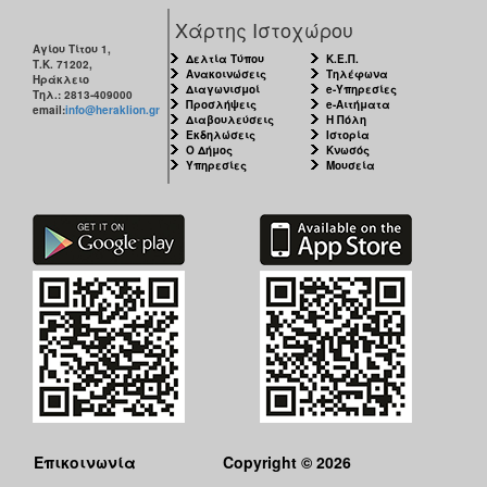
Χάρτης Ιστοχώρου
Αγίου Τίτου 1,
Δελτία Τύπου
Κ.Ε.Π.
Τ.Κ. 71202,
Ανακοινώσεις
Τηλέφωνα
Ηράκλειο
Διαγωνισμοί
e-Υπηρεσίες
Τηλ.: 2813-409000
Προσλήψεις
e-Αιτήματα
email:
info@heraklion.gr
Διαβουλεύσεις
Η Πόλη
Εκδηλώσεις
Ιστορία
Ο Δήμος
Κνωσός
Υπηρεσίες
Μουσεία
Επικοινωνία
Copyright © 2026