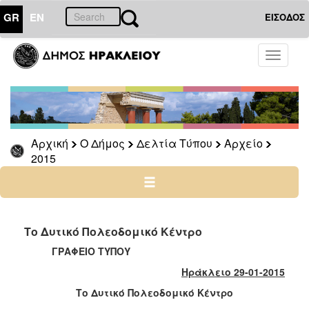
GR
EN
ΕΙΣΟΔΟΣ
Ο
Toggle
ΔΗΜΟΣ
navigati
Δελτία
Τύπου
Αρχείο
Αρχική
Ο Δήμος
Δελτία Τύπου
Αρχείο
2026
2015
2025
2024
2023
2022
Το Δυτικό Πολεοδομικό Κέντρο
2021
ΓΡΑΦΕΙΟ ΤΥΠΟΥ
2020
Ηράκλειο 29-01-2015
2019
Το Δυτικό Πολεοδομικό Κέντρο