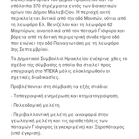
ΑΝΘΕΚΤΙΚΗ
υπόλοιπα 370 στρέμματα εντός των διοικητικών
ΠΟΛΗ
ορίων του Δήμου Μαλεβιζίου. Η περιοχή αυτή
περικλείεται δυτικά από την οδό Μουσών, νότια από
τη λεωφόρο Ελ. Βενιζέλου και τη λεωφόρο 62
Μαρτύρων, ανατολικά από τον ποταμό Γιόφυρο και
βόρεια από τη δυτική περιμετρική συνδετήριο οδό
που ενώνει την οδό Παναγιωτάκη με τη λεωφόρο
3ης Σεπτεμβρίου.
Το Δημοτικού Συμβούλιο Ηρακλείου ενέκρινε χθες το
σχέδιο της σύμβασης η οποία θα σταλεί προς
υπογραφή στο ΥΠΕΚΑ μόλις ολοκληρωθούν οι
σχετικές διαδικασίες.
Προβλέπονται στη σύμβαση τα εξής στάδια:
- Τοπογραφική ενημέρωση και κτηματογράφηση.
- Πολεοδομική μελέτη.
- Περιβαλλοντική μελέτη με αναφορά στην
γεωλογική μελέτη και τις οριοθετήσεις των
ποταμών Γιόφυρος (εγκεκριμένη) και Ξηροπόταμος
(υπό έγκριση).