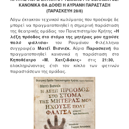
2018
ΚΑΝΟΝΙΚΑ ΘΑ ΔΟΘΕΙ Η ΑΥΡΙΑΝΗ ΠΑΡΑΣΤΑΣΗ
2017
(ΠΑΡΑΣΚΕΥΗ 28/8)
2016
Λόγω έκτακτου τεχνικού κωλύματος που προέκυψε δε
μπορεί να πραγματοποιηθεί η σημερινή παράσταση
2015
της θεατρικής ομάδας του Πανεπιστημίου Κρήτης
«Η
2013
λέξη πρόοδος στο στόμα της μητέρας μου ηχούσε
πολύ φάλτσα»
του Ρουμάνου Φιλέλληνα
2012
συγγραφέα
Ματέϊ Βισνιέκ.
Αύριο
Παρασκευή
θα
2011
πραγματοποιηθεί κανονικά η παράσταση στο
Κηποθέατρο «Μ. Χατζιδάκις»
στις
21:30,
2010
ολοκληρώνοντας έτσι τον κύκλο των φετινών
2006
παραστάσεων της ομάδας.
Ο
ΤΟΠΟΣ
ΜΑΣ
ΠΟΛΙΤΙΣΜΟΣ