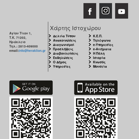
Χάρτης Ιστοχώρου
Αγίου Τίτου 1,
Δελτία Τύπου
Κ.Ε.Π.
Τ.Κ. 71202,
Ανακοινώσεις
Τηλέφωνα
Ηράκλειο
Διαγωνισμοί
e-Υπηρεσίες
Τηλ.: 2813-409000
Προσλήψεις
e-Αιτήματα
email:
info@heraklion.gr
Διαβουλεύσεις
Η Πόλη
Εκδηλώσεις
Ιστορία
Ο Δήμος
Κνωσός
Υπηρεσίες
Μουσεία