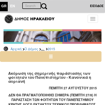
GR
EN
ΕΙΣΟΔΟΣ
Ο
Toggle
ΔΗΜΟΣ
navigati
Δελτία
Τύπου
Αρχείο
...
Αρχική
Ο Δήμος
2015
2026
2025
2024
2023
Ακύρωση της σημερινής παράστασης των
φοιτητών του Πανεπιστημίου - Κανονικά η
2022
αυριανή
2021
ΠΕΜΠΤΗ
27
ΑΥΓΟΥΣΤΟΥ 2015
2020
ΔΕΝ ΘΑ ΠΡΑΓΜΑΤΟΠΟΙΗΘΕΙ ΣΗΜΕΡΑ (ΠΕΜΠΤΗ 27/8) Η
2019
ΠΑΡΑΣΤΑΣΗ ΤΩΝ ΦΟΙΤΗΤΩΝ ΤΟΥ ΠΑΝΕΠΙΣΤΗΜΙΟΥ
ΚΡΗΤΗΣ ΛΟΓΩ ΕΚΤΑΚΤΟΥ ΤΕΧΝΙΚΟΥ ΠΡΟΒΛΗΜΑΤΟΣ.