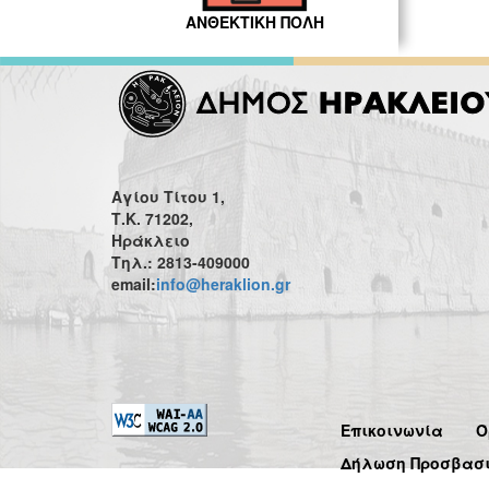
ΑΝΘΕΚΤΙΚΗ ΠΟΛΗ
Αγίου Τίτου 1,
Τ.Κ. 71202,
Ηράκλειο
Τηλ.: 2813-409000
email:
info@heraklion.gr
Επικοινωνία
Ό
Δήλωση Προσβασ