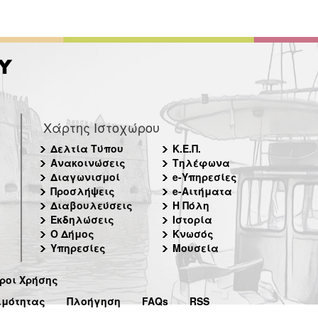
Χάρτης Ιστοχώρου
Δελτία Τύπου
Κ.Ε.Π.
Ανακοινώσεις
Τηλέφωνα
Διαγωνισμοί
e-Υπηρεσίες
Προσλήψεις
e-Αιτήματα
Διαβουλεύσεις
Η Πόλη
Εκδηλώσεις
Ιστορία
Ο Δήμος
Κνωσός
Υπηρεσίες
Μουσεία
ροι Χρήσης
ιμότητας
Πλοήγηση
FAQs
RSS