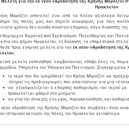
Μελέτη για την εκ νέου υδροδότηση της Κρήνης Μοροζίνι 
Ηρακλείου
ήνη Μοροζίνι αποτελεί ένα από τα πλέον αξιόλογα δείγμ
σημο της πόλης μας και σημείο αναφοράς για τους κατοίκ
υταία χρόνια δεν αναδεικνυόταν επαρκώς λόγω διακοπής της 
τιδημαρχία Χωροταξικού Σχεδιασμού, Πολεοδομίας και Παλιά
εσία του Δήμου Ηρακλείου, τη διοίκηση, τα υπηρεσιακά στελέ
θεσε προς έγκριση μελέτη για την
εκ νέου υδροδότηση
της Κ
κλείου.
ετική μελέτη εκπονήθηκε λαμβάνοντας υπόψη όλες τις παρα
αρμόδια Υπηρεσία του Υπουργείου Πολιτισμού. Συγκεκριμένα 
το νερό που θα τροφοδοτεί την Κρήνη Μοροζίνι να προέρ
πληροί τις προδιαγραφές που απαιτούνται για μια τέτοια
να εξασφαλίζεται ο επαρκής καθαρισμός του νερού με τ
προκαλείται φθορά στο μνημείο,
να γίνεται συνεχής έλεγχος, παρακολούθηση, και καθαρισ
 νέου υδροδότηση της Κρήνης Μοροζίνι θα συμβάλει στην ανάδ
του ιστορικού κέντρου της πόλης του Ηρακλείου γενικότερα.