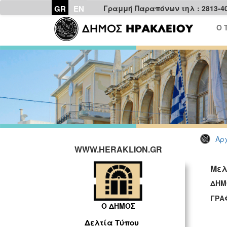
GR
EN
Γραμμή Παραπόνων τηλ : 2813-4
Ο 
Αρχ
WWW.HERAKLION.GR
Μελ
ΔΗΜ
ΓΡΑ
Ο ΔΗΜΟΣ
Δελτία Τύπου