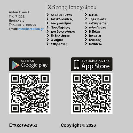
Χάρτης Ιστοχώρου
Αγίου Τίτου 1,
Δελτία Τύπου
Κ.Ε.Π.
Τ.Κ. 71202,
Ανακοινώσεις
Τηλέφωνα
Ηράκλειο
Διαγωνισμοί
e-Υπηρεσίες
Τηλ.: 2813-409000
Προσλήψεις
e-Αιτήματα
email:
info@heraklion.gr
Διαβουλεύσεις
Η Πόλη
Εκδηλώσεις
Ιστορία
Ο Δήμος
Κνωσός
Υπηρεσίες
Μουσεία
Επικοινωνία
Copyright © 2026