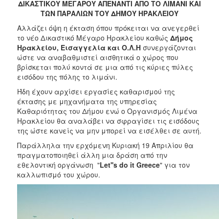
2018
ΔΙΚΑΣΤΙΚΟΥ ΜΕΓΑΡΟΥ ΑΠΕΝΑΝΤΙ ΑΠΟ ΤΟ ΛΙΜΑΝΙ ΚΑΙ
ΤΩΝ ΠΑΡΑΛΙΩΝ ΤΟΥ ΔΗΜΟΥ ΗΡΑΚΛΕΙΟΥ
2017
Αλλάζει όψη η έκταση όπου πρόκειται να ανεγερθεί
2016
το νέο Δικαστικό Μέγαρο Ηρακλείου καθώς
Δήμος
2015
Ηρακλείου, Εισαγγελία και Ο.Λ.Η
συνεργάζονται
ώστε να αναβαθμιστεί αισθητικά ο χώρος που
2013
βρίσκεται πολύ κοντά σε μια από τις κύριες πύλες
2012
εισόδου της πόλης το λιμάνι.
2011
Ήδη έχουν αρχίσει εργασίες καθαρισμού της
έκτασης με μηχανήματα της υπηρεσίας
2010
Καθαριότητας του Δήμου ενώ ο Οργανισμός Λιμένα
2006
Ηρακλείου θα αναλάβει να σφραγίσει τις εισόδους
της ώστε κανείς να μην μπορεί να εισέλθει σε αυτή.
Παράλληλα την ερχόμενη Κυριακή 19 Απριλίου θα
πραγματοποιηθεί άλλη μια δράση από την
εθελοντική οργάνωση "
Let''s do it
Greece
" για τον
Ο
ΤΟΠΟΣ
καλλωπισμό του χώρου.
ΜΑΣ
ΠΟΛΙΤΙΣΜΟΣ