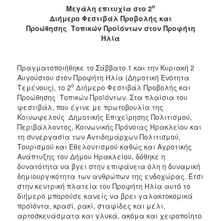
2018
ο
Μεγάλη επιτυχία στο 2
2017
Διήμερο Φεστιβάλ Προβολής και
Προώθησης Τοπικών Προϊόντων στον Προφήτη
2016
Ηλία
2015
2013
Πραγματοποιήθηκε το Σάββατο 1 και την Κυριακή 2
2012
Αυγούστου στον Προφήτη Ηλία (Δημοτική Ενότητα
ο
Τεμένους), το 2
Διήμερο Φεστιβάλ Προβολής και
2011
Προώθησης Τοπικών Προϊόντων. Στα πλαίσια του
2010
φεστιβάλ, που έγινε με πρωτοβουλία της
Κοινωφελούς Δημοτικής Επιχείρησης Πολιτισμού,
2006
Περιβάλλοντος, Κοινωνικής Πρόνοιας Ηρακλείου και
τη συνεργασία των Αντιδημάρχων Πολιτισμού,
Τουρισμού και Εθελοντισμού καθώς και Αγροτικής
Ανάπτυξης του Δήμου Ηρακλείου, δόθηκε η
δυνατότητα να βγει στην επιφάνεια όλη η δυναμική
Ο
ΤΟΠΟΣ
δημιουργικότητα των ανθρώπων της ενδοχώρας. Έτσι
ΜΑΣ
στην κεντρική πλατεία του Προφήτη Ηλία αυτό το
διήμερο μπορούσε κανείς να βρει γαλακτοκομικά
ΠΟΛΙΤΙΣΜΟΣ
προϊόντα, κρασί, ρακί, σταφίδες και μέλι,
αρτοσκευάσματα και γλυκά, ακόμα και χειροποίητο