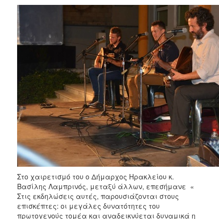
Στο χαιρετισμό του ο Δήμαρχος Ηρακλείου κ.
Βασίλης Λαμπρινός, μεταξύ άλλων, επεσήμανε «
Στις εκδηλώσεις αυτές, παρουσιάζονται στους
επισκέπτες: οι μεγάλες δυνατότητες του
πρωτογενούς τομέα και αναδεικνύεται δυναμικά η