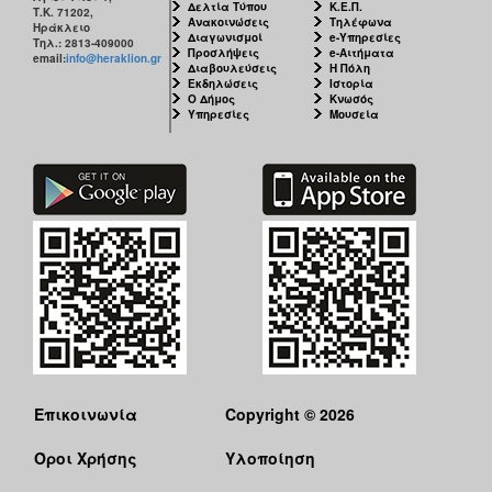
Δελτία Τύπου
Κ.Ε.Π.
Τ.Κ. 71202,
Ανακοινώσεις
Τηλέφωνα
Ηράκλειο
Διαγωνισμοί
e-Υπηρεσίες
Τηλ.: 2813-409000
Προσλήψεις
e-Αιτήματα
email:
info@heraklion.gr
Διαβουλεύσεις
Η Πόλη
Εκδηλώσεις
Ιστορία
Ο Δήμος
Κνωσός
Υπηρεσίες
Μουσεία
Επικοινωνία
Copyright © 2026
Όροι Χρήσης
Υλοποίηση