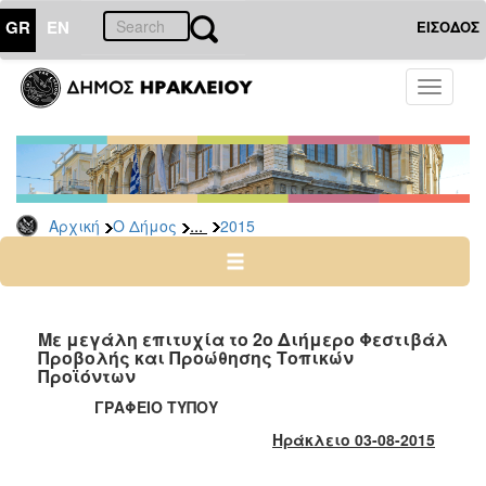
GR
EN
ΕΙΣΟΔΟΣ
Ο
Toggle
ΔΗΜΟΣ
navigati
Δελτία
Τύπου
Αρχείο
...
Αρχική
Ο Δήμος
2015
2026
2025
2024
2023
Με μεγάλη επιτυχία το 2ο Διήμερο Φεστιβάλ
Προβολής και Προώθησης Τοπικών
2022
Προϊόντων
2021
ΓΡΑΦΕΙΟ ΤΥΠΟΥ
2020
Ηράκλειο 03-08-2015
2019