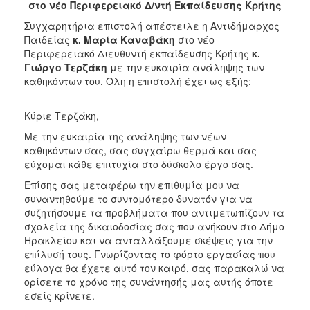
2018
στο νέο Περιφερειακό Δ/ντή Εκπαίδευσης Κρήτης
2017
Συγχαρητήρια επιστολή απέστειλε η Αντιδήμαρχος
Παιδείας
κ. Μαρία Καναβάκη
στο νέο
2016
Περιφερειακό Διευθυντή εκπαίδευσης Κρήτης
κ.
2015
Γιώργο Τερζάκη
με την ευκαιρία ανάληψης των
καθηκόντων του. Όλη η επιστολή έχει ως εξής:
2013
2012
Κύριε Τερζάκη,
2011
Με την ευκαιρία της ανάληψης των νέων
2010
καθηκόντων σας, σας συγχαίρω θερμά και σας
εύχομαι κάθε επιτυχία στο δύσκολο έργο σας.
2006
Επίσης σας μεταφέρω την επιθυμία μου να
συναντηθούμε το συντομότερο δυνατόν για να
συζητήσουμε τα προβλήματα που αντιμετωπίζουν τα
σχολεία της δικαιοδοσίας σας που ανήκουν στο Δήμο
Ο
Ηρακλείου και να ανταλλάξουμε σκέψεις για την
ΤΟΠΟΣ
επίλυσή τους. Γνωρίζοντας το φόρτο εργασίας που
ΜΑΣ
εύλογα θα έχετε αυτό τον καιρό, σας παρακαλώ να
ορίσετε το χρόνο της συνάντησής μας αυτής όποτε
ΠΟΛΙΤΙΣΜΟΣ
εσείς κρίνετε.