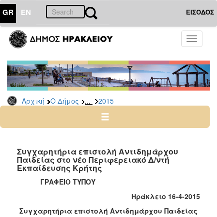
GR
EN
ΕΙΣΟΔΟΣ
Ο
Toggle
ΔΗΜΟΣ
navigati
Δελτία
Τύπου
Αρχείο
...
Αρχική
Ο Δήμος
2015
2026
2025
2024
2023
Συγχαρητήρια επιστολή Αντιδημάρχου
Παιδείας στο νέο Περιφερειακό Δ/ντή
2022
Εκπαίδευσης Κρήτης
2021
ΓΡΑΦΕΙΟ ΤΥΠΟΥ
2020
Ηράκλειο 16-4-2015
2019
Συγχαρητήρια επιστολή Αντιδημάρχου Παιδείας