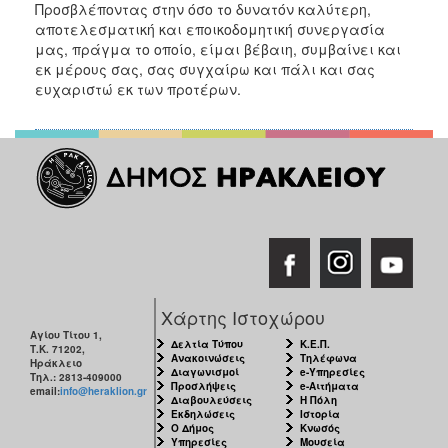
Προσβλέποντας στην όσο το δυνατόν καλύτερη,
ΑΝΘΕΚΤΙΚΗ
ΠΟΛΗ
αποτελεσματική και εποικοδομητική συνεργασία
μας, πράγμα το οποίο, είμαι βέβαιη, συμβαίνει και
εκ μέρους σας, σας συγχαίρω και πάλι και σας
ευχαριστώ εκ των προτέρων.
Χάρτης Ιστοχώρου
Αγίου Τίτου 1,
Δελτία Τύπου
Κ.Ε.Π.
Τ.Κ. 71202,
Ανακοινώσεις
Τηλέφωνα
Ηράκλειο
Διαγωνισμοί
e-Υπηρεσίες
Τηλ.: 2813-409000
Προσλήψεις
e-Αιτήματα
email:
info@heraklion.gr
Διαβουλεύσεις
Η Πόλη
Εκδηλώσεις
Ιστορία
Ο Δήμος
Κνωσός
Υπηρεσίες
Μουσεία