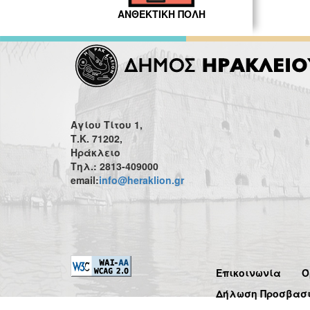
ΑΝΘΕΚΤΙΚΗ ΠΟΛΗ
Αγίου Τίτου 1,
Τ.Κ. 71202,
Ηράκλειο
Τηλ.: 2813-409000
email:
info@heraklion.gr
Επικοινωνία
Ό
Δήλωση Προσβασ