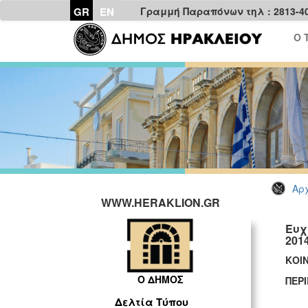
GR
EN
Γραμμή Παραπόνων τηλ : 2813-4
Ο 
Αρχ
WWW.HERAKLION.GR
Ευχ
201
ΚΟΙ
Ο ΔΗΜΟΣ
ΠΕΡ
Δελτία Τύπου