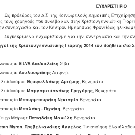
ΕΥΧΑΡΙΣΤΗΡΙΟ
πρόεδρος του Δ.Σ της Κοινωφελούς Δημοτικής Επιχείρησης
ς τους χορηγούς που συνέβαλαν στην Χριστουγεννιάτικη Γιορτ
ην συνεργασία και του Κέντρου Ημερήσιας Φροντίδας ηλικιω
κεκριμένα ευχαριστούμε για την συνεργασία και την συμ
γοί της Χριστουγεννιάτικης Γιορτής 2014 του Βοήθεια στο
νοποιείο
SILVA
Δασκαλάκη
Σίβα
νοποιείο
Δουλουφάκης
Δαφνές
ελισσοκόμος
Θεοφυλλάκης Αρτέμης
, Βενεράτο
ελισσοκόμος
Μαργαριτσανάκης Γρηγόρης
, Βενεράτο
τοποιείο
Μπουρμπουράκη Νεκταρία
Βενεράτο
τοποιείο
Μπολάκη - Περάκη
, Βενεράτο
ούπερ Μάρκετ
Παπαδάκη
Μανώλη
Βενεράτο
etan
Myron
, Πρεβελιανάκης Άγγελος
Τυποποίηση Ελαιόλαδου