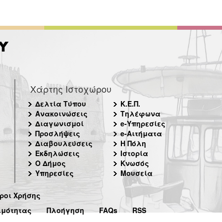
Χάρτης Ιστοχώρου
Δελτία Τύπου
Κ.Ε.Π.
Ανακοινώσεις
Τηλέφωνα
Διαγωνισμοί
e-Υπηρεσίες
Προσλήψεις
e-Αιτήματα
Διαβουλεύσεις
Η Πόλη
Εκδηλώσεις
Ιστορία
Ο Δήμος
Κνωσός
Υπηρεσίες
Μουσεία
ροι Χρήσης
ιμότητας
Πλοήγηση
FAQs
RSS