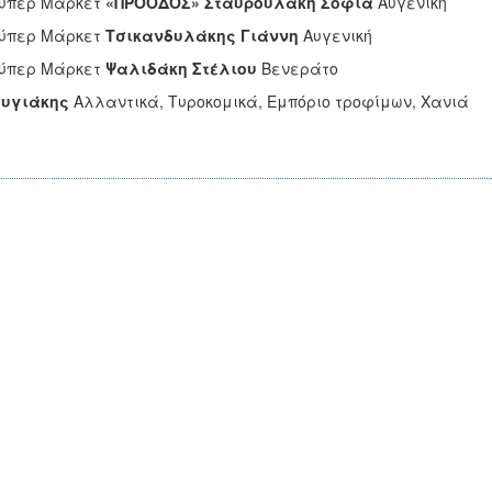
ούπερ Μάρκετ
«ΠΡΟΟΔΟΣ» Σταυρουλάκη
Σοφία
Αυγενική
ούπερ Μάρκετ
Τσικανδυλάκης Γιάννη
Αυγενική
ούπερ Μάρκετ
Ψαλιδάκη Στέλιου
Βενεράτο
ουγιάκης
Αλλαντικά, Τυροκομικά, Εμπόριο τροφίμων, Χανιά