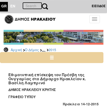
GR
EN
ΕΙΣΟΔΟΣ
Ο
Toggle
ΔΗΜΟΣ
navigati
Δελτία
Τύπου
Αρχείο
...
Αρχική
Ο Δήμος
2015
2026
2025
2024
2023
Εθιμοτυπική επίσκεψη του Πρέσβη της
Ουγγαρίας στο Δήμαρχο Ηρακλείου κ.
2022
Βασίλη Λαμπρινό
2021
ΔΗΜΟΣ ΗΡΑΚΛΕΙΟΥ ΚΡΗΤΗΣ
2020
ΓΡΑΦΕΙΟ ΤΥΠΟΥ
2019
Ηράκλειο 14-12-2015