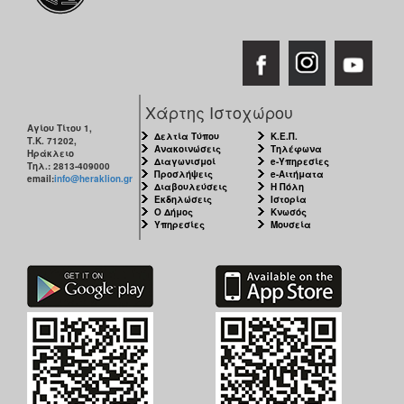
Χάρτης Ιστοχώρου
Αγίου Τίτου 1,
Δελτία Τύπου
Κ.Ε.Π.
Τ.Κ. 71202,
Ανακοινώσεις
Τηλέφωνα
Ηράκλειο
Διαγωνισμοί
e-Υπηρεσίες
Τηλ.: 2813-409000
Προσλήψεις
e-Αιτήματα
email:
info@heraklion.gr
Διαβουλεύσεις
Η Πόλη
Εκδηλώσεις
Ιστορία
Ο Δήμος
Κνωσός
Υπηρεσίες
Μουσεία