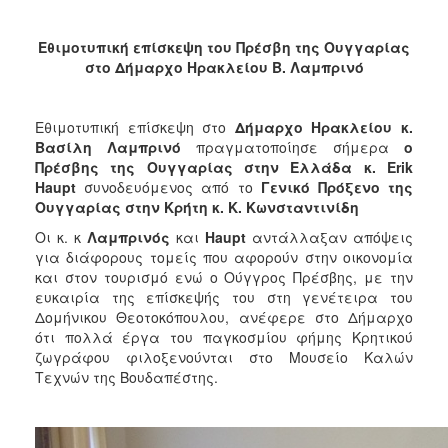
2018
2017
Εθιμοτυπική επίσκεψη του Πρέσβη της Ουγγαρίας
2016
στο Δήμαρχο Ηρακλείου Β. Λαμπρινό
2015
2013
Εθιμοτυπική επίσκεψη στο
Δήμαρχο Ηρακλείου κ.
Βασίλη Λαμπρινό
πραγματοποίησε σήμερα
ο
2012
Πρέσβης της Ουγγαρίας στην Ελλάδα κ. Erik
2011
Haupt
συνοδευόμενος από το
Γενικό Πρόξενο της
Ουγγαρίας στην Κρήτη κ. Κ. Κωνσταντινίδη
2010
Οι κ. κ
Λαμπρινός
και
Haupt
αντάλλαξαν απόψεις
2006
για διάφορους τομείς που αφορούν στην οικονομία
και στον τουρισμό ενώ ο Ούγγρος Πρέσβης, με την
ευκαιρία της επίσκεψής του στη γενέτειρα του
Δομήνικου Θεοτοκόπουλου, ανέφερε στο Δήμαρχο
ότι πολλά έργα του παγκοσμίου φήμης Κρητικού
Ο
ΤΟΠΟΣ
ζωγράφου φιλοξενούνται στο Μουσείο Καλών
ΜΑΣ
Τεχνών της Βουδαπέστης.
ΠΟΛΙΤΙΣΜΟΣ