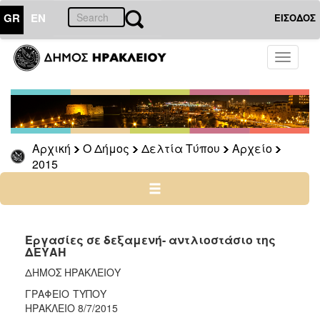
GR
EN
ΕΙΣΟΔΟΣ
Ο
Toggle
ΔΗΜΟΣ
navigati
Δελτία
Τύπου
Αρχείο
Αρχική
Ο Δήμος
Δελτία Τύπου
Αρχείο
2026
2015
2025
2024
2023
2022
Εργασίες σε δεξαμενή- αντλιοστάσιο της
ΔΕΥΑΗ
2021
ΔΗΜΟΣ ΗΡΑΚΛΕΙΟΥ
2020
ΓΡΑΦΕΙΟ ΤΥΠΟΥ
2019
ΗΡΑΚΛΕΙΟ 8/7/2015