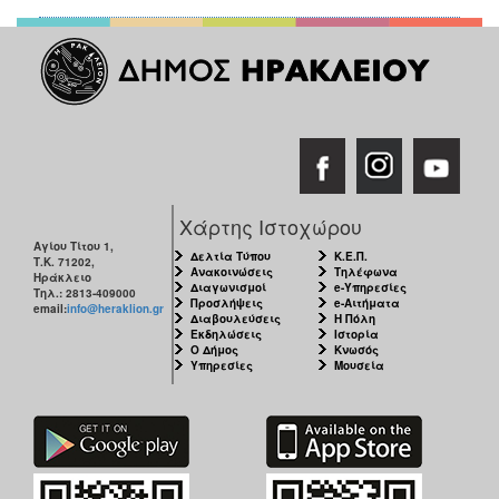
ΑΝΘΕΚΤΙΚΗ
ΠΟΛΗ
Χάρτης Ιστοχώρου
Αγίου Τίτου 1,
Δελτία Τύπου
Κ.Ε.Π.
Τ.Κ. 71202,
Ανακοινώσεις
Τηλέφωνα
Ηράκλειο
Διαγωνισμοί
e-Υπηρεσίες
Τηλ.: 2813-409000
Προσλήψεις
e-Αιτήματα
email:
info@heraklion.gr
Διαβουλεύσεις
Η Πόλη
Εκδηλώσεις
Ιστορία
Ο Δήμος
Κνωσός
Υπηρεσίες
Μουσεία