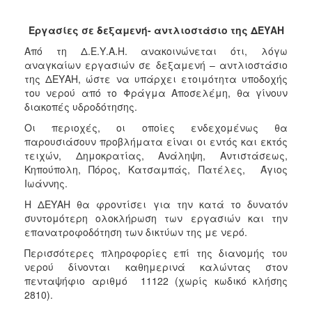
2018
2017
Εργασίες σε δεξαμενή- αντλιοστάσιο της ΔΕΥΑΗ
2016
Από τη Δ.Ε.Υ.Α.Η. ανακοινώνεται ότι, λόγω
2015
αναγκαίων εργασιών σε δεξαμενή – αντλιοστάσιο
της ΔΕΥΑΗ, ώστε να υπάρχει ετοιμότητα υποδοχής
2013
του νερού από το Φράγμα Αποσελέμη, θα γίνουν
2012
διακοπές υδροδότησης.
2011
Οι περιοχές, οι οποίες ενδεχομένως θα
παρουσιάσουν προβλήματα είναι οι εντός και εκτός
2010
τειχών, Δημοκρατίας, Ανάληψη, Αντιστάσεως,
2006
Κηπούπολη, Πόρος, Κατσαμπάς, Πατέλες, Άγιος
Ιωάννης.
Η ΔΕΥΑΗ θα φροντίσει για την κατά το δυνατόν
συντομότερη ολοκλήρωση των εργασιών και την
επανατροφοδότηση των δικτύων της με νερό.
Ο
ΤΟΠΟΣ
Περισσότερες πληροφορίες επί της διανομής του
ΜΑΣ
νερού δίνονται καθημερινά καλώντας στον
πενταψήφιο αριθμό 11122 (χωρίς κωδικό κλήσης
ΠΟΛΙΤΙΣΜΟΣ
2810).