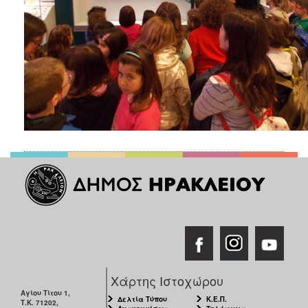
Χάρτης Ιστοχώρου
Αγίου Τίτου 1,
Δελτία Τύπου
Κ.Ε.Π.
Τ.Κ. 71202,