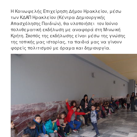
2018
2017
Η Κοινωφελής Επιχείρηση Δήμου Ηρακλείου, μέσω
των ΚΔΑΠ Ηρακλείου (Κέντρα Δημιουργικής
2016
Απασχόλησης Παιδιών), θα υλοποιήσει τον Ιούνιο
2015
πολυθεματική εκδήλωση με αναφορά στη Μινωική
Κρήτη. Σκοπός της εκδήλωσης είναι μέσω της γνώσης
2013
της τοπικής μας ιστορίας, τα παιδιά μας να γίνουν
2012
φορείς πολιτισμού με όραμα και δημιουργία.
2011
2010
2006
Ο
ΤΟΠΟΣ
ΜΑΣ
ΠΟΛΙΤΙΣΜΟΣ