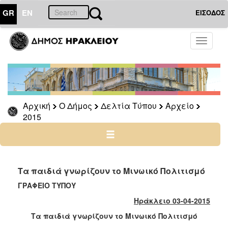
GR
EN
ΕΙΣΟΔΟΣ
Ο
Toggle
ΔΗΜΟΣ
navigati
Δελτία
Τύπου
Αρχείο
Αρχική
Ο Δήμος
Δελτία Τύπου
Αρχείο
2026
2015
2025
2024
2023
2022
Τα παιδιά γνωρίζουν το Μινωικό Πολιτισμό
2021
ΓΡΑΦΕΙΟ ΤΥΠΟΥ
2020
Ηράκλειο 03-04-2015
2019
Τα παιδιά γνωρίζουν το Μινωικό Πολιτισμό