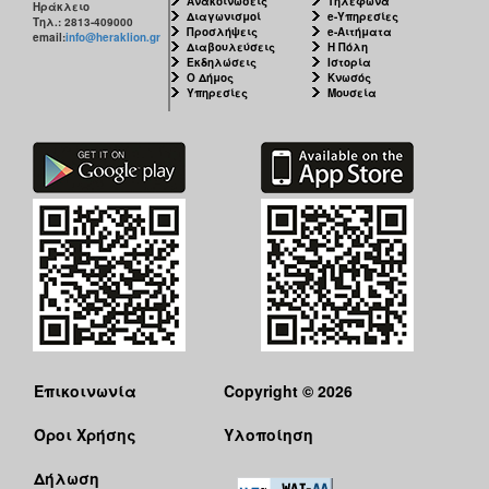
Ανακοινώσεις
Τηλέφωνα
Ηράκλειο
Διαγωνισμοί
e-Υπηρεσίες
Τηλ.: 2813-409000
Προσλήψεις
e-Αιτήματα
email:
info@heraklion.gr
Διαβουλεύσεις
Η Πόλη
Εκδηλώσεις
Ιστορία
Ο Δήμος
Κνωσός
Υπηρεσίες
Μουσεία
Επικοινωνία
Copyright © 2026
Όροι Χρήσης
Υλοποίηση
Δήλωση