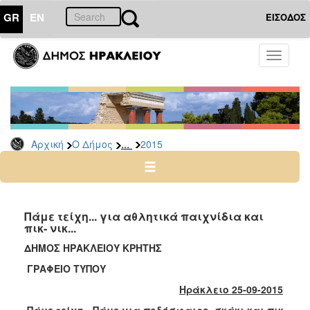
GR
EN
ΕΙΣΟΔΟΣ
Ο
Toggle
ΔΗΜΟΣ
navigati
Δελτία
Τύπου
Αρχείο
...
Αρχική
Ο Δήμος
2015
2026
2025
2024
2023
Πάμε τείχη... για αθλητικά παιχνίδια και
πικ- νικ...
2022
ΔΗΜΟΣ ΗΡΑΚΛΕΙΟΥ ΚΡΗΤΗΣ
2021
ΓΡΑΦΕΙΟ ΤΥΠΟΥ
2020
Ηράκλειο 25-09-2015
2019
Πάμε τείχη - Πάμε για ποδόσφαιρο, σκάκι και πικ