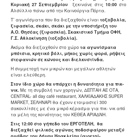
Κυριακή 27 Σεπτεμβρίου
ξεκινάνε στις
10:00
στο
Αλσύλλιο πάνω από την Καινούργια Πόρτα.
Τ’ αγωνίσματα που θα διεξαχθούν είναι
τοξοβολία,
ξιφασκία, σκάκι, σκάκι με την υποστήριξη του
Α.Ο. Θησέας (ξιφασκία), Σκακιστικό Τμήμα ΟΦΗ,
Γ.Σ. Αθλοκίνηση (τοξοβολία).
Ακόμα θα διεξαχθούν στο χώρο
τα αγωνίσματα
μπότσια, κρητικό βόλι, μήκος χωρίς φορά, ρήψεις
στεφανιών σε κώνους και διελκυστίνδα.
Η συμμετοχή των μικρών και μεγάλων αθλητών
είναι ελεύθερη.
Στον ίδιο χώρο θα υπάρχει η δυνατότητα για πικ-
νικ.
Με τη συμβολή των χορηγών, ΔΕΠΤΑΗ ΑΕ ΟΤΑ,
CENTRAL- all day café restaurant, ΧΑΛΚΙΑΔΑΚΗΣ SUPER
MARKET, ΣΕΛΗΝΑΡΙ θα έχουν ετοιμαστεί 300
σακουλίτσες με ένα μικρό κέρασμα για πικ- νικ από
τα μέλη της κοινότητας του ΚΕΘΕΑ ΑΡΙΑΔΝΗ.
Στις 12:00 στο γήπεδο του ΕΡΓΟΤΈΛΗ, θα
διεξαχθεί φιλικός αγώνας ποδοσφαίρου μεταξύ
ομάδας του Δήμου Ηρακλείου (αιρετοί-