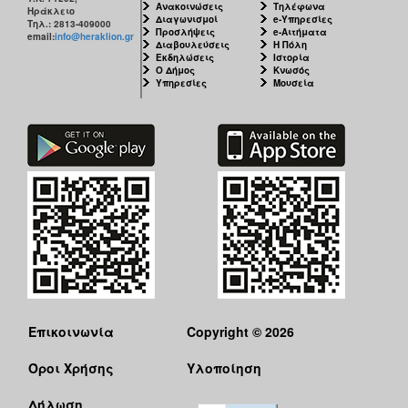
Ανακοινώσεις
Τηλέφωνα
Ηράκλειο
Διαγωνισμοί
e-Υπηρεσίες
Τηλ.: 2813-409000
Προσλήψεις
e-Αιτήματα
email:
info@heraklion.gr
Διαβουλεύσεις
Η Πόλη
Εκδηλώσεις
Ιστορία
Ο Δήμος
Κνωσός
Υπηρεσίες
Μουσεία
Επικοινωνία
Copyright © 2026
Όροι Χρήσης
Υλοποίηση
Δήλωση