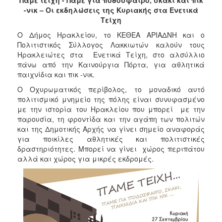
2018
-νικ – Οι εκδηλώσεις της Κυριακής στα Ενετικά
2017
Τείχη
2016
Ο Δήμος Ηρακλείου, το ΚΕΘΕΑ ΑΡΙΑΔΝΗ και ο
Πολιτιστικός Σύλλογος Λακκιωτών καλούν τους
2015
Ηρακλειώτες στα Ενετικά Τείχη, στο αλσύλλιο
2013
πάνω από την Καινούργια Πόρτα, για αθλητικά
παιχνίδια και πικ -νικ.
2012
Ο Οχυρωματικός περίβολος, το μοναδικό αυτό
2011
πολιτισμικό μνημείο της πόλης είναι συνυφασμένο
2010
με την ιστορία του Ηρακλείου που μπορεί με την
παρουσία, τη φροντίδα και την αγάπη των πολιτών
2006
και της Δημοτικής Αρχής να γίνει σημείο αναφοράς
για ποικίλες αθλητικές και πολιτιστικές
δραστηριότητες. Μπορεί να γίνει χώρος περιπάτου
αλλά και χώρος για μικρές εκδρομές.
Ο
ΤΟΠΟΣ
ΜΑΣ
ΠΟΛΙΤΙΣΜΟΣ