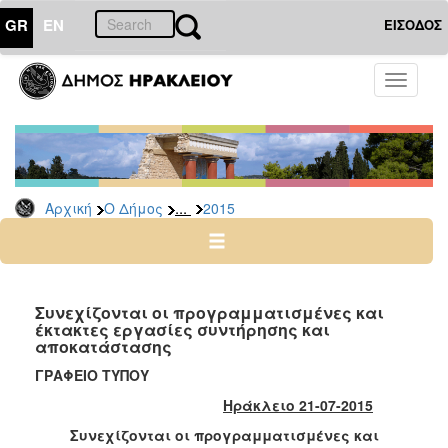
GR
EN
ΕΙΣΟΔΟΣ
Ο
Toggle
ΔΗΜΟΣ
navigati
Δελτία
Τύπου
Αρχείο
...
Αρχική
Ο Δήμος
2015
2026
2025
2024
2023
Συνεχίζονται οι προγραμματισμένες και
έκτακτες εργασίες συντήρησης και
2022
αποκατάστασης
2021
ΓΡΑΦΕΙΟ ΤΥΠΟΥ
2020
Ηράκλειο 21-07-2015
2019
Συνεχίζονται οι προγραμματισμένες και