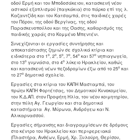
οδού Ερμή και του Μποδοσάκειου, κατασκευή νέου
ΑΝΘΕΚΤΙΚΗ
ΠΟΛΗ
αστικού εξοπλισμού (παγκάκια) στο πάρκο επί της λ.
Καζαντζίδη και του Κατσαμπά, στις παιδικές χαρές
του Πόρου, της οδού Βεργίνας, της οδού
Παρασκευοπούλου και της Όασης, καθαρισμός της
παιδικής χαράς στο Κομμένο Μπεντένι.
Συνεχίζονται οι εργασίες συντήρησης και
αποκατάστασης ζημιών σε σχολικά κτίρια και
ο
ο
ο
ο
ο
ο
ειδικότερα στο 1
, 2
, 5
, 7
, 54
και 57
νηπιαγωγείο,
ο
ο
στο 13
γυμνάσιο, στο 4
λύκειο Ηρακλείου, καθώς
ο
και κατασκευή νέων πεζοδρομίων έξω από το 25
και
ο
το 27
δημοτικό σχολείο.
Εργασίες στα κτίρια του ΚΑΠΗ Μασταμπά, του
πρώην ΚΑΠΗ Φορτέτσας, του Δημοτικού Κυνοκομείου,
του Κ.Δ.ΑΠ. στον Προφήτη Ηλία, του νέου κοιμητηρίου,
στην πύλη Αγ. Γεωργίου και στα δημοτικά
καταστήματα Αγ. Μύρωνα, Ανδρόγεω και Ν.
Αλικαρνασσού.
Εργασίες σήμανσης και διαγραμμίσεων σε δρόμους
στο κέντρο του Ηρακλείου και περιφερειακά
(Πλαστήρα, Ανθέων, Ερμή, Χρ. Ξυλούρη, Θερίσου,