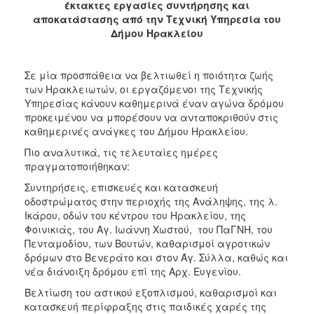
2018
έκτακτες εργασίες συντήρησης και
αποκατάστασης από την Τεχνική Υπηρεσία του
2017
Δήμου Ηρακλείου
2016
2015
Σε μία προσπάθεια να βελτιωθεί η ποιότητα ζωής
2013
των Ηρακλειωτών, οι εργαζόμενοι της Τεχνικής
Υπηρεσίας κάνουν καθημερινά έναν αγώνα δρόμου
2012
προκειμένου να μπορέσουν να ανταποκριθούν στις
2011
καθημερινές ανάγκες του Δήμου Ηρακλείου.
2010
Πιο αναλυτικά, τις τελευταίες ημέρες
πραγματοποιήθηκαν:
2006
Συντηρήσεις, επισκευές και κατασκευή
οδοστρώματος στην περιοχής της Ανάληψης, της λ.
Ικάρου, οδών του κέντρου του Ηρακλείου, της
Φοινικιάς, του Αγ. Ιωάννη Χωστού, του ΠαΓΝΗ, του
Ο
Πενταμοδίου, των Βουτών, καθαρισμοί αγροτικών
ΤΟΠΟΣ
δρόμων στο Βενεράτο και στον Άγ. Σύλλα, καθώς και
ΜΑΣ
νέα διάνοιξη δρόμου επί της Αρχ. Ευγενίου.
ΠΟΛΙΤΙΣΜΟΣ
Βελτίωση του αστικού εξοπλισμού, καθαρισμοί και
κατασκευή περίφραξης στις παιδικές χαρές της