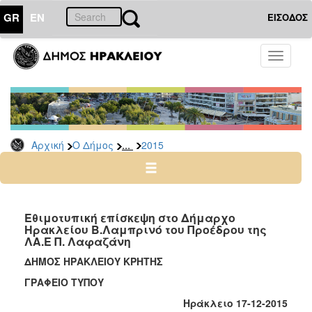
GR
EN
ΕΙΣΟΔΟΣ
Ο
Toggle
ΔΗΜΟΣ
navigati
Δελτία
Τύπου
Αρχείο
...
Αρχική
Ο Δήμος
2015
2026
2025
2024
2023
Εθιμοτυπική επίσκεψη στο Δήμαρχο
Ηρακλείου Β.Λαμπρινό του Προέδρου της
2022
ΛΑ.Ε Π. Λαφαζάνη
2021
ΔΗΜΟΣ ΗΡΑΚΛΕΙΟΥ ΚΡΗΤΗΣ
2020
ΓΡΑΦΕΙΟ ΤΥΠΟΥ
2019
Ηράκλειο 17-12-2015