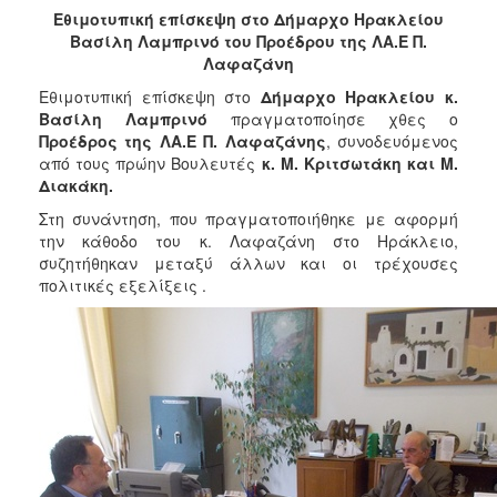
2018
Εθιμοτυπική επίσκεψη στο Δήμαρχο Ηρακλείου
2017
Βασίλη Λαμπρινό του Προέδρου της ΛΑ.Ε Π.
Λαφαζάνη
2016
Εθιμοτυπική επίσκεψη στο
Δήμαρχο Ηρακλείου κ.
2015
Βασίλη Λαμπρινό
πραγματοποίησε χθες ο
2013
Προέδρος της ΛΑ.Ε Π. Λαφαζάνης
, συνοδευόμενος
από τους πρώην Βουλευτές
κ. Μ. Κριτσωτάκη και Μ.
2012
Διακάκη.
2011
Στη συνάντηση, που πραγματοποιήθηκε με αφορμή
2010
την κάθοδο του κ. Λαφαζάνη στο Ηράκλειο,
συζητήθηκαν μεταξύ άλλων και οι τρέχουσες
2006
πολιτικές εξελίξεις .
Ο
ΤΟΠΟΣ
ΜΑΣ
ΠΟΛΙΤΙΣΜΟΣ