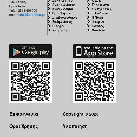
Δελτία Τύπου
Κ.Ε.Π.
Τ.Κ. 71202,
Ανακοινώσεις
Τηλέφωνα
Ηράκλειο
Διαγωνισμοί
e-Υπηρεσίες
Τηλ.: 2813-409000
Προσλήψεις
e-Αιτήματα
email:
info@heraklion.gr
Διαβουλεύσεις
Η Πόλη
Εκδηλώσεις
Ιστορία
Ο Δήμος
Κνωσός
Υπηρεσίες
Μουσεία
Επικοινωνία
Copyright © 2026
Όροι Χρήσης
Υλοποίηση