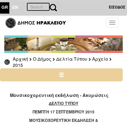
GR
EN
ΕΙΣΟΔΟΣ
Ο
Toggle
ΔΗΜΟΣ
navigati
Δελτία
Τύπου
Αρχείο
Αρχική
Ο Δήμος
Δελτία Τύπου
Αρχείο
2026
2015
2025
2024
2023
2022
Μουσικοχορευτική εκδήλωση - Ακυρώσεις
2021
ΔΕΛΤΙΟ ΤΥΠΟΥ
2020
ΠΕΜΠΤΗ 17 ΣΕΠΤΕΜΒΡΙΟΥ 2015
2019
ΜΟΥΣΙΚΟΧΟΡΕΥΤΙΚΗ ΕΚΔΗΛΩΣΗ &