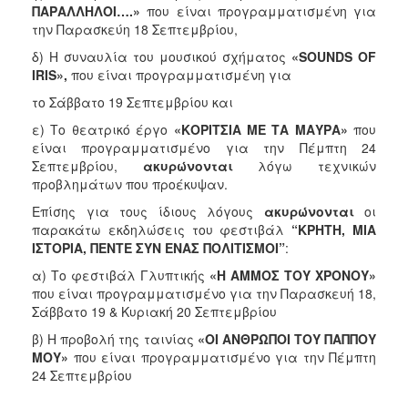
ΠΑΡΑΛΛΗΛΟΙ….»
που είναι προγραμματισμένη για
την Παρασκεύη 18 Σεπτεμβρίου,
δ) Η συναυλία του μουσικού σχήματος
«
SOUNDS
OF
IRIS
»,
που είναι προγραμματισμένη για
το Σάββατο 19 Σεπτεμβρίου και
ε) Το θεατρικό έργο
«ΚΟΡΙΤΣΙΑ ΜΕ ΤΑ ΜΑΥΡΑ»
που
είναι προγραμματισμένο για την Πέμπτη 24
Σεπτεμβρίου,
ακυρώνονται
λόγω τεχνικών
προβλημάτων που προέκυψαν.
Επίσης για τους ίδιους λόγους
ακυρώνονται
οι
παρακάτω εκδηλώσεις του φεστιβάλ
“ΚΡΗΤΗ, ΜΙΑ
ΙΣΤΟΡΙΑ, ΠΕΝΤΕ ΣΥΝ ΕΝΑΣ ΠΟΛΙΤΙΣΜΟΙ”
:
α) Το φεστιβάλ Γλυπτικής
«Η ΑΜΜΟΣ ΤΟΥ ΧΡΟΝΟΥ»
που είναι προγραμματισμένο για την Παρασκευή 18,
Σάββατο 19 & Κυριακή 20 Σεπτεμβρίου
β) Η προβολή της ταινίας
«ΟΙ ΑΝΘΡΩΠΟΙ ΤΟΥ ΠΑΠΠΟΥ
ΜΟΥ»
που είναι προγραμματισμένο για την Πέμπτη
24 Σεπτεμβρίου