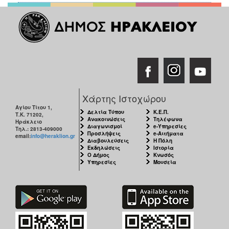
Χάρτης Ιστοχώρου
Αγίου Τίτου 1,
Δελτία Τύπου
Κ.Ε.Π.
Τ.Κ. 71202,
Ανακοινώσεις
Τηλέφωνα
Ηράκλειο
Διαγωνισμοί
e-Υπηρεσίες
Τηλ.: 2813-409000
Προσλήψεις
e-Αιτήματα
email:
info@heraklion.gr
Διαβουλεύσεις
Η Πόλη
Εκδηλώσεις
Ιστορία
Ο Δήμος
Κνωσός
Υπηρεσίες
Μουσεία