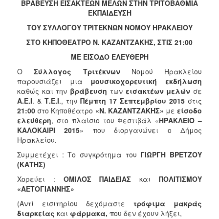
2018
ΒΡΑΒΕΥΣΗ ΕΙΣΑΚΤΕΩΝ ΜΕΛΩΝ ΣΤΗΝ ΤΡΙΤΟΒΑΘΜΙΑ
ΕΚΠΑΙΔΕΥΣΗ
2017
ΤΟΥ ΣΥΛΛΟΓΟ
Y
ΤΡΙΤΕΚΝΩΝ ΝΟΜΟΥ ΗΡΑΚΛΕΙΟΥ
2016
ΣΤΟ ΚΗΠΟΘΕΑΤΡΟ Ν. ΚΑΖΑΝΤΖΑΚΗΣ, ΣΤΙΣ 21:00
2015
ΜΕ ΕΙΣΟΔΟ ΕΛΕΥΘΕΡΗ
2013
Ο
Σύλλογος Τριτέκνων
Νομού Ηρακλείου
2012
παρουσιάζει μια
μουσικοχορευτική εκδήλωση
2011
καθώς και την
βράβευση
των
εισακτέων μελών
σε
Α.Ε.Ι
. &
Τ.Ε.Ι
., την
Πέμπτη 17 Σεπτεμβρίου 2015
στις
2010
21:00
στο Κηποθέατρο
«Ν. ΚΑΖΑΝΤΖΑΚΗΣ»
με
είσοδο
2006
ελεύθερη
, στο πλαίσιο του Φεστιβάλ «
ΗΡΑΚΛΕΙΟ –
ΚΑΛΟΚΑΙΡΙ 2015
» που διοργανώνει ο Δήμος
Ηρακλείου.
Συμμετέχει : Το συγκρότημα του
ΓΙΩΡΓΗ ΒΡΕΤΖΟΥ
(ΚΑΤΗΣ)
Ο
ΤΟΠΟΣ
Χορεύει :
ΟΜΙΛΟΣ ΠΑΙΔΕΙΑΣ
και
ΠΟΛΙΤΙΣΜΟΥ
ΜΑΣ
«ΑΕΤΟΓΙΑΝΝΗΣ»
ΠΟΛΙΤΙΣΜΟΣ
(Αντί εισιτηρίου δεχόμαστε
τρόφιμα μακράς
διαρκείας
και
φάρμακα,
που δεν έχουν λήξει,