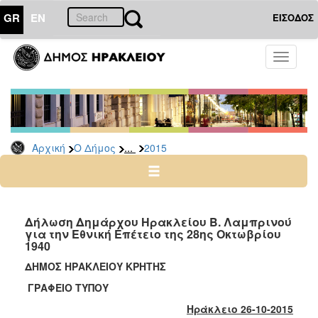
GR
EN
ΕΙΣΟΔΟΣ
Ο
Toggle
ΔΗΜΟΣ
navigati
Δελτία
Τύπου
Αρχείο
...
Αρχική
Ο Δήμος
2015
2026
2025
2024
2023
Δήλωση Δημάρχου Ηρακλείου Β. Λαμπρινού
για την Εθνική Επέτειο της 28ης Οκτωβρίου
2022
1940
2021
ΔΗΜΟΣ ΗΡΑΚΛΕΙΟΥ ΚΡΗΤΗΣ
2020
ΓΡΑΦΕΙΟ ΤΥΠΟΥ
2019
Ηράκλειο 26-10-2015