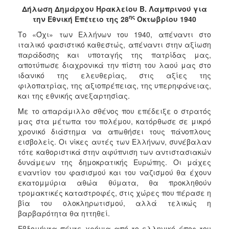
2018
Δήλωση Δημάρχου Ηρακλείου Β. Λαμπρινού για
2017
ης
την Εθνική Επέτειο της 28
Οκτωβρίου 1940
2016
Το «Όχι» των Ελλήνων του 1940, απέναντι στο
ιταλικό φασιστικό καθεστώς, απέναντι στην αξίωση
2015
παράδοσης και υποταγής της πατρίδας μας,
2013
αποτύπωσε διαχρονικά την πίστη του λαού μας στο
ιδανικό της ελευθερίας, στις αξίες της
2012
φιλοπατρίας, της αξιοπρέπειας, της υπερηφάνειας,
2011
και της εθνικής ανεξαρτησίας.
2010
Με το απαράμιλλο σθένος που επέδειξε ο στρατός
μας στα μέτωπα του πολέμου, κατόρθωσε σε μικρό
2006
χρονικό διάστημα να απωθήσει τους πάνοπλους
εισβολείς. Οι νίκες αυτές των Ελλήνων, συνέβαλαν
τότε καθοριστικά στην αφύπνιση των αντιστασιακών
δυνάμεων της δημοκρατικής Ευρώπης. Οι μάχες
εναντίον του φασισμού και του ναζισμού θα έχουν
Ο
ΤΟΠΟΣ
εκατομμύρια αθώα θύματα, θα προκληθούν
ΜΑΣ
τρομακτικές καταστροφές, στις χώρες που πέρασε η
βία του ολοκληρωτισμού, αλλά τελικώς η
ΠΟΛΙΤΙΣΜΟΣ
βαρβαρότητα θα ηττηθεί.
Εβδομήντα πέντε χρόνια από το ελληνικό έπος του