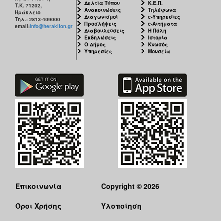
Δελτία Τύπου
Κ.Ε.Π.
Τ.Κ. 71202,
Ανακοινώσεις
Τηλέφωνα
Ηράκλειο
Διαγωνισμοί
e-Υπηρεσίες
Τηλ.: 2813-409000
Προσλήψεις
e-Αιτήματα
email:
info@heraklion.gr
Διαβουλεύσεις
Η Πόλη
Εκδηλώσεις
Ιστορία
Ο Δήμος
Κνωσός
Υπηρεσίες
Μουσεία
Επικοινωνία
Copyright © 2026
Όροι Χρήσης
Υλοποίηση