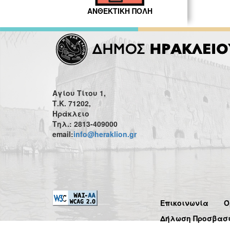
ΑΝΘΕΚΤΙΚΗ ΠΟΛΗ
Αγίου Τίτου 1,
Τ.Κ. 71202,
Ηράκλειο
Τηλ.: 2813-409000
email:
info@heraklion.gr
Επικοινωνία
Ό
Δήλωση Προσβασ