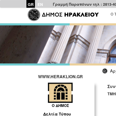
GR
EN
Γραμμή Παραπόνων τηλ : 2813-4
Ο 
Αρ
WWW.HERAKLION.GR
Συν
ΤΜΗ
Ο ΔΗΜΟΣ
Δελτία Τύπου