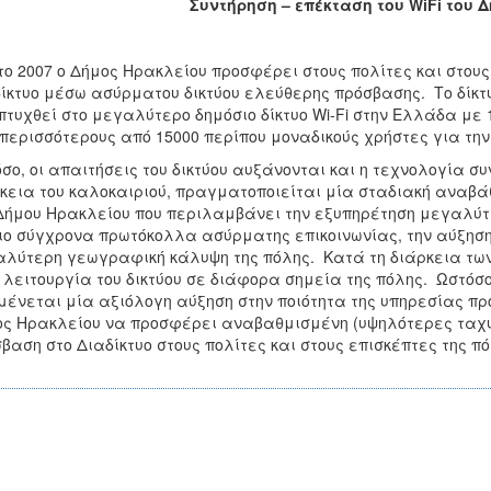
Συντήρηση – επέκταση του
WiFi
του 
το 2007 ο Δήμος Ηρακλείου προσφέρει στους πολίτες και στου
ίκτυο μέσω ασύρματου δικτύου ελεύθερης πρόσβασης. Το δίκτυ
τυχθεί στο μεγαλύτερο δημόσιο δίκτυο Wi-Fi στην Ελλάδα με 
περισσότερους από 15000 περίπου μοναδικούς χρήστες για τη
σο, οι απαιτήσεις του δικτύου αυξάνονται και η τεχνολογία συ
κεια του καλοκαιριού, πραγματοποιείται μία σταδιακή αναβά
Δήμου Ηρακλείου που περιλαμβάνει την εξυπηρέτηση μεγαλύτ
ιο σύγχρονα πρωτόκολλα ασύρματης επικοινωνίας, την αύξηση 
λύτερη γεωγραφική κάλυψη της πόλης. Κατά τη διάρκεια των
 λειτουργία του δικτύου σε διάφορα σημεία της πόλης. Ωστόσ
ένεται μία αξιόλογη αύξηση στην ποιότητα της υπηρεσίας πρό
ς Ηρακλείου να προσφέρει αναβαθμισμένη (υψηλότερες ταχύ
βαση στο Διαδίκτυο στους πολίτες και στους επισκέπτες της πό