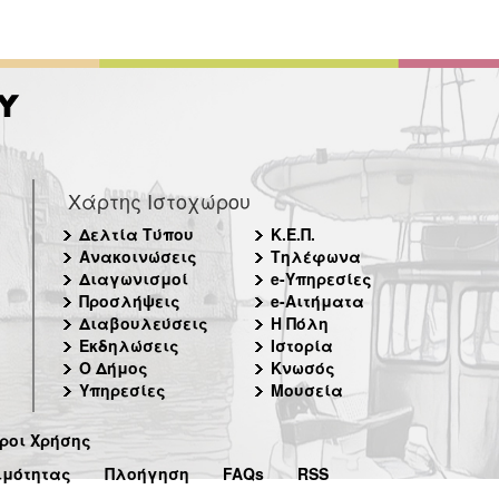
Χάρτης Ιστοχώρου
Δελτία Τύπου
Κ.Ε.Π.
Ανακοινώσεις
Τηλέφωνα
Διαγωνισμοί
e-Υπηρεσίες
Προσλήψεις
e-Αιτήματα
Διαβουλεύσεις
Η Πόλη
Εκδηλώσεις
Ιστορία
Ο Δήμος
Κνωσός
Υπηρεσίες
Μουσεία
ροι Χρήσης
ιμότητας
Πλοήγηση
FAQs
RSS