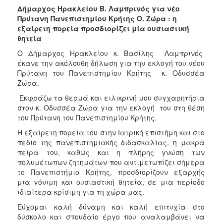
2018
Δήμαρχος Ηρακλείου Β. Λαμπρινός για νέο
2017
Πρύτανη Πανεπιστημίου Κρήτης Ο. Ζώρα : η
εξαίρετη πορεία προσδιορίζει μία ουσιαστική
2016
θητεία
2015
Ο Δήμαρχος Ηρακλείου κ. Βασίλης Λαμπρινός
2013
έκανε την ακόλουθη δήλωση για την εκλογή του νέου
Πρύτανη του Πανεπιστημίου Κρήτης κ. Οδυσσέα
2012
Ζώρα.
2011
Εκφράζω τα θερμά και ειλικρινή μου συγχαρητήρια
2010
στον κ. Οδυσσέα Ζώρα για την εκλογή του στη θέση
του Πρύτανη του Πανεπιστημίου Κρήτης.
2006
Η εξαίρετη πορεία του στην Ιατρική επιστήμη και στο
πεδίο της πανεπιστημιακής διδασκαλίας, η μακρά
πείρα του, καθώς και η πλήρης γνώση των
πολυμέτωπων ζητημάτων που αντιμετωπίζει σήμερα
Ο
το Πανεπιστήμιο Κρήτης, προσδιορίζουν εξαρχής
ΤΟΠΟΣ
μια γόνιμη και ουσιαστική θητεία, σε μια περίοδο
ΜΑΣ
ιδιαίτερα κρίσιμη για τη χώρα μας.
ΠΟΛΙΤΙΣΜΟΣ
Εύχομαι καλή δύναμη και καλή επιτυχία στο
δύσκολο και σπουδαίο έργο που αναλαμβάνει να