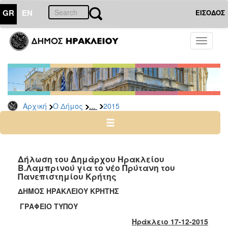
GR
EN
ΕΙΣΟΔΟΣ
Ο
Toggle
ΔΗΜΟΣ
navigati
Δελτία
Τύπου
Αρχείο
...
Αρχική
Ο Δήμος
2015
2026
2025
2024
2023
Δήλωση του Δημάρχου Ηρακλείου
Β.Λαμπρινού για το νέο Πρύτανη του
2022
Πανεπιστημίου Κρήτης
2021
ΔΗΜΟΣ ΗΡΑΚΛΕΙΟΥ ΚΡΗΤΗΣ
2020
ΓΡΑΦΕΙΟ ΤΥΠΟΥ
2019
Ηράκλειο 17-12-2015