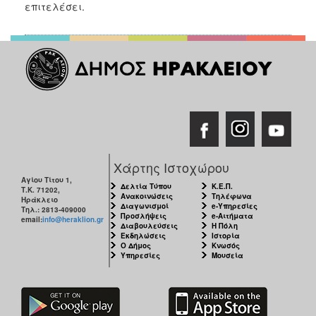
επιτελέσει.
ΑΝΘΕΚΤΙΚΗ
ΠΟΛΗ
Χάρτης Ιστοχώρου
Αγίου Τίτου 1,
Δελτία Τύπου
Κ.Ε.Π.
Τ.Κ. 71202,
Ανακοινώσεις
Τηλέφωνα
Ηράκλειο
Διαγωνισμοί
e-Υπηρεσίες
Τηλ.: 2813-409000
Προσλήψεις
e-Αιτήματα
email:
info@heraklion.gr
Διαβουλεύσεις
Η Πόλη
Εκδηλώσεις
Ιστορία
Ο Δήμος
Κνωσός
Υπηρεσίες
Μουσεία