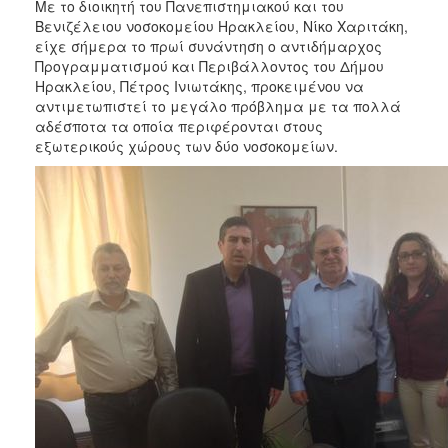
2018
Με το διοικητή του Πανεπιστημιακού και του
Βενιζέλειου νοσοκομείου Ηρακλείου, Νίκο Χαριτάκη,
2017
είχε σήμερα το πρωί συνάντηση ο αντιδήμαρχος
2016
Προγραμματισμού και Περιβάλλοντος του Δήμου
Ηρακλείου, Πέτρος Ινιωτάκης, προκειμένου να
2015
αντιμετωπιστεί το μεγάλο πρόβλημα με τα πολλά
2013
αδέσποτα τα οποία περιφέρονται στους
εξωτερικούς χώρους των δύο νοσοκομείων.
2012
2011
2010
2006
Ο
ΤΟΠΟΣ
ΜΑΣ
ΠΟΛΙΤΙΣΜΟΣ