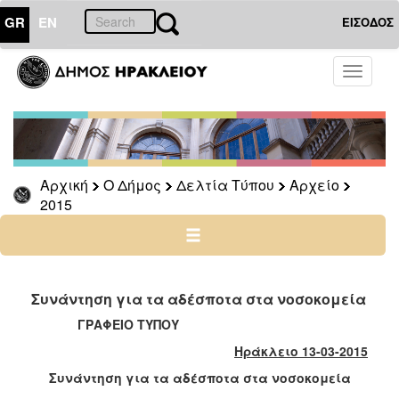
GR
EN
ΕΙΣΟΔΟΣ
Ο
Toggle
ΔΗΜΟΣ
navigati
Δελτία
Τύπου
Αρχείο
Αρχική
Ο Δήμος
Δελτία Τύπου
Αρχείο
2026
2015
2025
2024
2023
2022
Συνάντηση για τα αδέσποτα στα νοσοκομεία
2021
ΓΡΑΦΕΙΟ ΤΥΠΟΥ
2020
Ηράκλειο 13-03-2015
2019
Συνάντηση για τα αδέσποτα στα νοσοκομεία