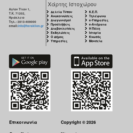
Χάρτης Ιστοχώρου
Αγίου Τίτου 1,
Δελτία Τύπου
Κ.Ε.Π.
Τ.Κ. 71202,
Ανακοινώσεις
Τηλέφωνα
Ηράκλειο
Διαγωνισμοί
e-Υπηρεσίες
Τηλ.: 2813-409000
Προσλήψεις
e-Αιτήματα
email:
info@heraklion.gr
Διαβουλεύσεις
Η Πόλη
Εκδηλώσεις
Ιστορία
Ο Δήμος
Κνωσός
Υπηρεσίες
Μουσεία
Επικοινωνία
Copyright © 2026