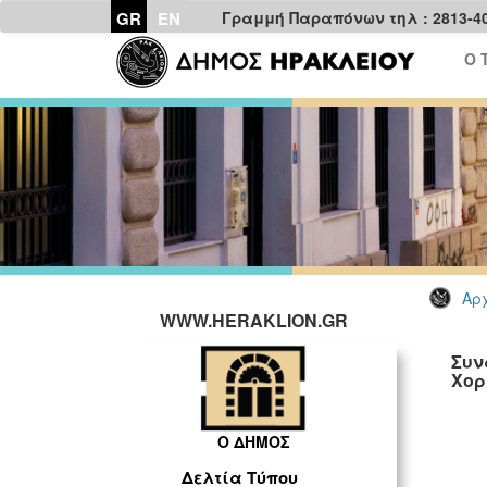
GR
EN
Γραμμή Παραπόνων τηλ : 2813-4
Ο 
Αρχ
WWW.HERAKLION.GR
Συν
Χορ
ΓΡ
Ο ΔΗΜΟΣ
Δελτία Τύπου