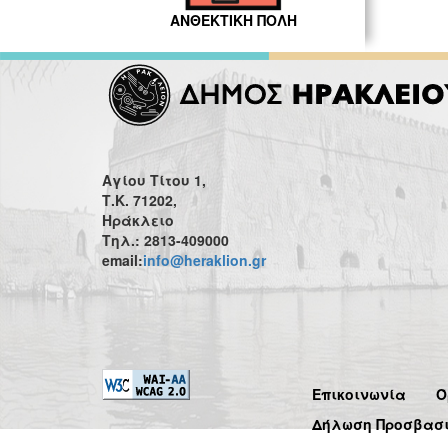
ΑΝΘΕΚΤΙΚΗ ΠΟΛΗ
Αγίου Τίτου 1,
Τ.Κ. 71202,
Ηράκλειο
Τηλ.: 2813-409000
email:
info@heraklion.gr
Επικοινωνία
Ό
Δήλωση Προσβασ