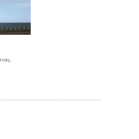
λτάς,