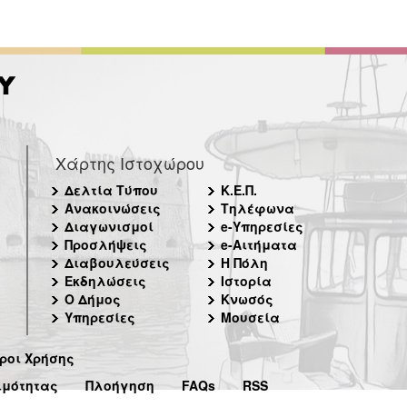
Χάρτης Ιστοχώρου
Δελτία Τύπου
Κ.Ε.Π.
Ανακοινώσεις
Τηλέφωνα
Διαγωνισμοί
e-Υπηρεσίες
Προσλήψεις
e-Αιτήματα
Διαβουλεύσεις
Η Πόλη
Εκδηλώσεις
Ιστορία
Ο Δήμος
Κνωσός
Υπηρεσίες
Μουσεία
ροι Χρήσης
ιμότητας
Πλοήγηση
FAQs
RSS