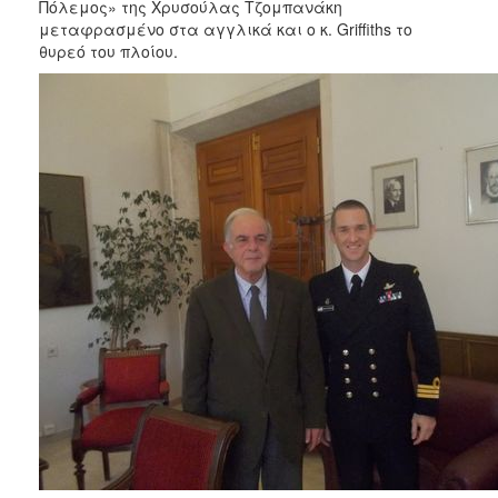
Πόλεμος» της Χρυσούλας Τζομπανάκη
μεταφρασμένο στα αγγλικά και ο κ. Griffiths το
θυρεό του πλοίου.