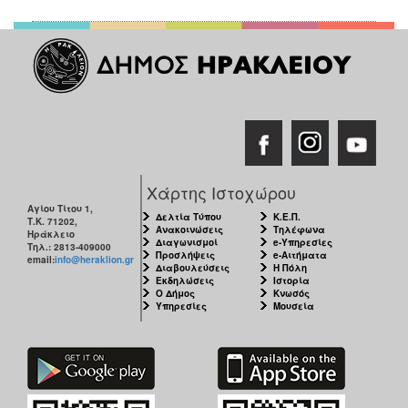
Χάρτης Ιστοχώρου
Αγίου Τίτου 1,
Δελτία Τύπου
Κ.Ε.Π.
Τ.Κ. 71202,
Ανακοινώσεις
Τηλέφωνα
Ηράκλειο
Διαγωνισμοί
e-Υπηρεσίες
Τηλ.: 2813-409000
Προσλήψεις
e-Αιτήματα
email:
info@heraklion.gr
Διαβουλεύσεις
Η Πόλη
Εκδηλώσεις
Ιστορία
Ο Δήμος
Κνωσός
Υπηρεσίες
Μουσεία