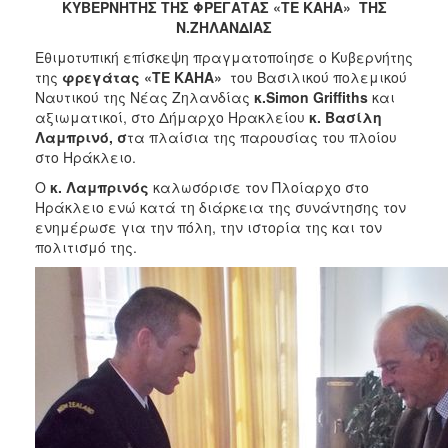
2018
ΚΥΒΕΡΝΗΤΗΣ ΤΗΣ ΦΡΕΓΑΤΑΣ «ΤΕ ΚΑΗΑ» ΤΗΣ
Ν.ΖΗΛΑΝΔΙΑΣ
2017
Εθιμοτυπική επίσκεψη πραγματοποίησε ο Κυβερνήτης
2016
της
φρεγάτας «ΤΕ ΚΑΗΑ»
του Βασιλικού πολεμικού
2015
Ναυτικού της Νέας Ζηλανδίας
κ.
Simon
Griffiths
και
αξιωματικοί, στο Δήμαρχο Ηρακλείου
κ. Βασίλη
2013
Λαμπρινό, σ
τα πλαίσια της παρουσίας του πλοίου
2012
στο Ηράκλειο.
2011
Ο
κ. Λαμπρινός
καλωσόρισε τον Πλοίαρχο στο
Ηράκλειο ενώ κατά τη διάρκεια της συνάντησης τον
2010
ενημέρωσε για την πόλη, την ιστορία της και τον
2006
πολιτισμό της.
Ο
ΤΟΠΟΣ
ΜΑΣ
ΠΟΛΙΤΙΣΜΟΣ