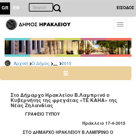
GR
EN
ΕΙΣΟΔΟΣ
Ο
Toggle
ΔΗΜΟΣ
navigati
Δελτία
Τύπου
Αρχείο
...
Αρχική
Ο Δήμος
2015
2026
2025
2024
2023
Στο Δήμαρχο Ηρακλείου Β.Λαμπρινό ο
Κυβερνήτης της φρεγάτας «ΤΕ ΚΑΗΑ» της
2022
Νέας Ζηλανδίας
2021
ΓΡΑΦΕΙΟ ΤΥΠΟΥ
2020
Ηράκλειο 17-4-2015
2019
ΣΤΟ ΔΗΜΑΡΧΟ ΗΡΑΚΛΕΙΟΥ Β.ΛΑΜΠΡΙΝΟ Ο