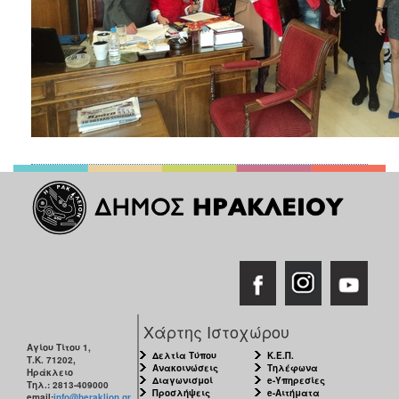
ΑΝΘΕΚΤΙΚΗ
ΠΟΛΗ
Χάρτης Ιστοχώρου
Αγίου Τίτου 1,
Δελτία Τύπου
Κ.Ε.Π.
Τ.Κ. 71202,
Ανακοινώσεις
Τηλέφωνα
Ηράκλειο
Διαγωνισμοί
e-Υπηρεσίες
Τηλ.: 2813-409000
Προσλήψεις
e-Αιτήματα
email:
info@heraklion.gr