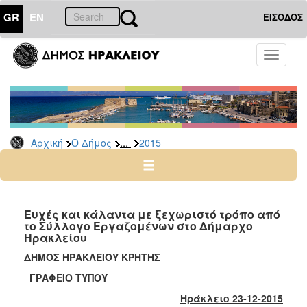
GR
EN
ΕΙΣΟΔΟΣ
Ο
Toggle
ΔΗΜΟΣ
navigati
Δελτία
Τύπου
Αρχείο
...
Αρχική
Ο Δήμος
2015
2026
2025
2024
2023
Ευχές και κάλαντα με ξεχωριστό τρόπο από
το Σύλλογο Εργαζομένων στο Δήμαρχο
2022
Ηρακλείου
2021
ΔΗΜΟΣ ΗΡΑΚΛΕΙΟΥ ΚΡΗΤΗΣ
2020
ΓΡΑΦΕΙΟ ΤΥΠΟΥ
2019
Ηράκλειο 23-12-2015